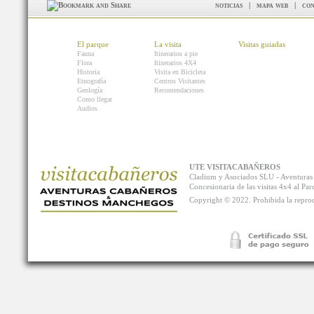
noticias
|
mapa web
|
con
El parque
La visita
Visitas guiadas
Fauna
Itinerarios a pie
Flora
Itinerarios 4X4
Historia
Visita en Bicicleta
Etnografía
Centros Visitantes
Geología
Recomendaciones
Como llegar
Audios
UTE VISITACABAÑEROS
Cladium y Asociados SLU - Aventur
Concesionaria de las visitas 4x4 al P
Copyright © 2022. Prohibida la reprodu