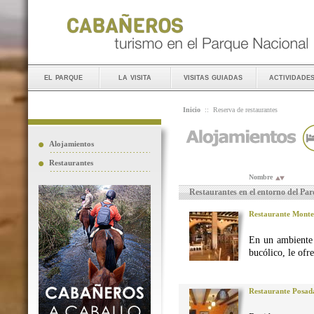
el parque
la visita
visitas guiadas
actividade
Inicio
::
Reserva de restaurantes
Alojamientos
Restaurantes
Nombre
Restaurantes en el entorno del Pa
Restaurante Monte
En un ambiente 
bucólico, le ofr
Restaurante Posad