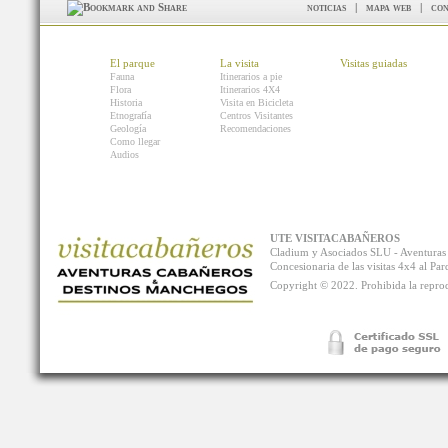
noticias
|
mapa web
|
con
El parque
La visita
Visitas guiadas
Fauna
Itinerarios a pie
Flora
Itinerarios 4X4
Historia
Visita en Bicicleta
Etnografía
Centros Visitantes
Geología
Recomendaciones
Como llegar
Audios
UTE VISITACABAÑEROS
Cladium y Asociados SLU - Aventur
Concesionaria de las visitas 4x4 al P
Copyright © 2022. Prohibida la reprodu