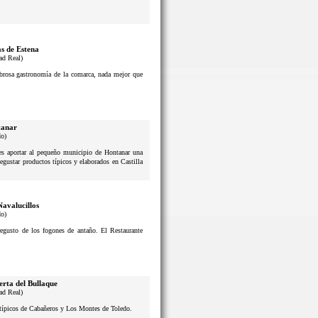
s de Estena
ad Real)
sabrosa gastronomía de la comarca, nada mejor que
anar
do)
n es aportar al pequeño municipio de Hontanar una
degustar productos típicos y elaborados en Castilla
Navalucillos
do)
usto de los fogones de antaño. El Restaurante
erta del Bullaque
ad Real)
s típicos de Cabañeros y Los Montes de Toledo.