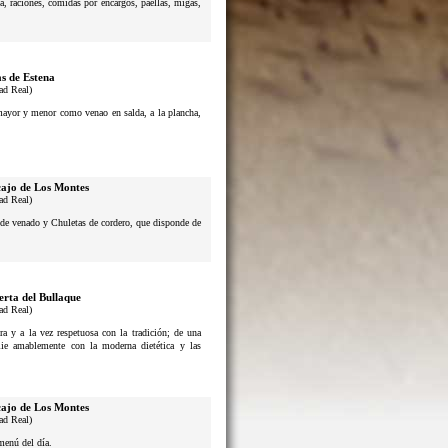
a, raciones, comidas por encargos, paellas, migas,
s de Estena
ad Real)
 mayor y menor como venao en salda, a la plancha,
ajo de Los Montes
ad Real)
s de venado y Chuletas de cordero, que disponde de
erta del Bullaque
ad Real)
a y a la vez respetuosa con la tradición; de una
lie amablemente con la moderna dietética y las
ajo de Los Montes
ad Real)
menú del día.