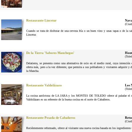
Restaurante Lincetur
Nava
(Ciud
Cuando se trata de disfrutar de una cerveza fría o un buen vino y unas tapas o de la 
Lincetur.
De la Tierra 'Sabores Manchegos'
Hont
(Tole
Delatierra, se presenta como una alternativa de ocio en el medio rural, cuya intenció
oferta más, pero a la vez diferente, que permita a sus pobladores y visitantes adquirir y 
la Mancha.
Restaurante Valdolázaro
Los 
(Tole
La cocina autóctona de LA JARA y los MONTES DE TOLEDO ofrece al paladar el reg
Valdolázaro es un referente de la buena cocina en el norte de Cabañeros.
Restaurante Posada de Cabañeros
Retu
(Ciud
Reciéntemente reformado, ofrece al visitante una nueva cocina basada en los ingrediente