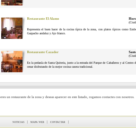
Restaurante El Alamo
Horc
(Ciud
Representa el buen hacer de la cocina típica de la zona, con platos típicos como Em
Gazpacho andaluz y Ajo blanco.
Restaurante Cazador
Sant
(Ciud
En la pedanía de Santa Quiteria, junto a la entrada del Parque de Cabañeros y al Centro d
cenar disfrutando de la mejor cocina casera tradicional.
 eres un restaurante de la zona y deseas aparecer en este listado, rogamos contactes con nosotros.
noticias
|
mapa web
|
contactar
|