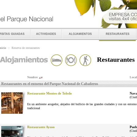
visitas guiadas
actividades
alojamientos
restaurantes
nicio
::
Reserva de restaurantes
Restaurantes
Nombre
Local
Restaurantes en el entorno del Parque Nacional de Cabañeros
Restaurante Montes de Toledo
Nava
(Ciud
En un ambiente acogedor, alejados del bullicio de las grandes ciudades y con un entorno n
tradicional
Restaurante Ayuso
Pueb
(Ciud