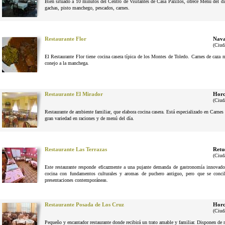
Bien situado a 10 minutos del Centro de Visitantes de Casa Palillos, ofrece Menu del dí
gachas, pisto manchego, pescados, carnes.
Restaurante Flor
Nava
(Ciud
El Restaurante Flor tiene cocina casera típica de los Montes de Toledo. Carnes de caza
conejo a la manchega.
Restaurante El Mirador
Horc
(Ciud
Restaurante de ambiente familiar, que elabora cocina casera. Está especializado en Carne
gran variedad en raciones y de menú del día.
Restaurante Las Terrazas
Retu
(Ciud
Este restaurante responde eficazmente a una pujante demanda de gastronomía innovador
cocina con fundamentos culturales y aromas de puchero antiguo, pero que se conci
presentaciones contemporáneas.
Restaurante Posada de Los Cruz
Horc
(Ciud
Pequeño y encantador restaurante donde recibirá un trato amable y familiar. Disponen de 