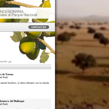
ización
s de Estena
ad Real)
atural bucólico, le ofrece delitarse con la comida
lonuevo del Bullaque
ad Real)