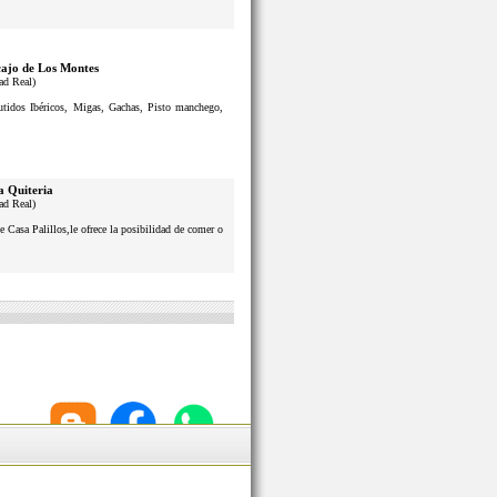
ajo de Los Montes
ad Real)
butidos Ibéricos, Migas, Gachas, Pisto manchego,
a Quiteria
ad Real)
e Casa Palillos,le ofrece la posibilidad de comer o