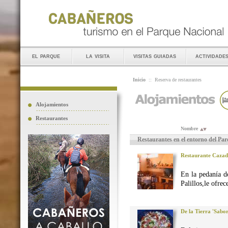
el parque
la visita
visitas guiadas
actividade
Inicio
::
Reserva de restaurantes
Alojamientos
Restaurantes
Nombre
Restaurantes en el entorno del Pa
Restaurante Caza
En la pedanía d
Palillos,le ofre
De la Tierra 'Sabo