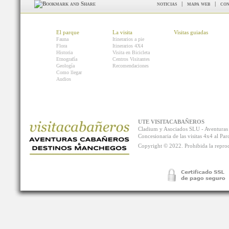
noticias
|
mapa web
|
con
El parque
La visita
Visitas guiadas
Fauna
Itinerarios a pie
Flora
Itinerarios 4X4
Historia
Visita en Bicicleta
Etnografía
Centros Visitantes
Geología
Recomendaciones
Como llegar
Audios
UTE VISITACABAÑEROS
Cladium y Asociados SLU - Aventur
Concesionaria de las visitas 4x4 al P
Copyright © 2022. Prohibida la reprodu