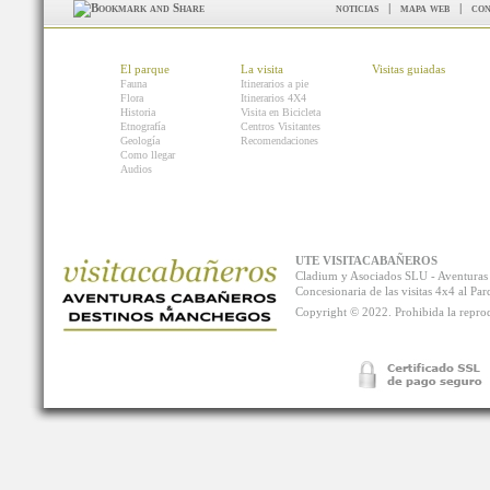
noticias
|
mapa web
|
con
El parque
La visita
Visitas guiadas
Fauna
Itinerarios a pie
Flora
Itinerarios 4X4
Historia
Visita en Bicicleta
Etnografía
Centros Visitantes
Geología
Recomendaciones
Como llegar
Audios
UTE VISITACABAÑEROS
Cladium y Asociados SLU - Aventur
Concesionaria de las visitas 4x4 al P
Copyright © 2022. Prohibida la reprodu