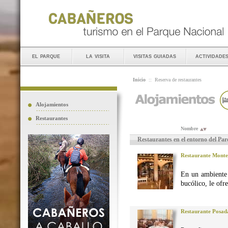
el parque
la visita
visitas guiadas
actividade
Inicio
::
Reserva de restaurantes
Alojamientos
Restaurantes
Nombre
Restaurantes en el entorno del Pa
Restaurante Monte
En un ambiente 
bucólico, le ofr
Restaurante Posad