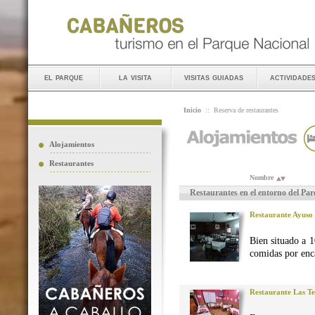
el parque
la visita
visitas guiadas
actividade
Inicio
::
Reserva de restaurantes
Alojamientos
Restaurantes
Nombre
Restaurantes en el entorno del Pa
Restaurante Ayuso
Bien situado a 1
comidas por enca
Restaurante Las Te