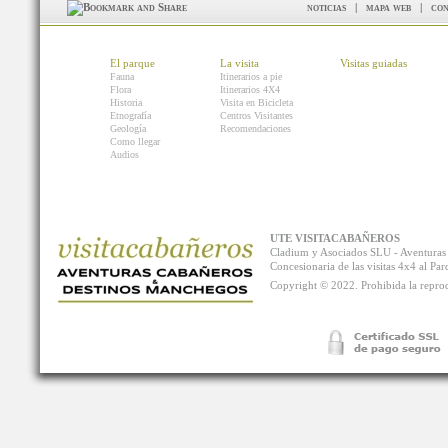
noticias
|
mapa web
|
con
El parque
La visita
Visitas guiadas
Fauna
Itinerarios a pie
Flora
Itinerarios 4X4
Historia
Visita en Bicicleta
Etnografía
Centros Visitantes
Geología
Recomendaciones
Como llegar
Audios
UTE VISITACABAÑEROS
Cladium y Asociados SLU - Aventur
Concesionaria de las visitas 4x4 al P
Copyright © 2022. Prohibida la reprodu