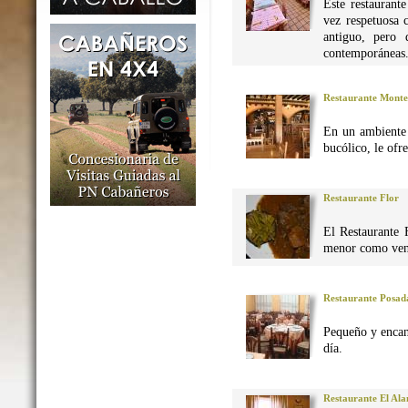
Este restaurant
vez respetuosa 
antiguo, pero 
contemporáneas
Restaurante Monte
En un ambiente 
bucólico, le ofr
Restaurante Flor
El Restaurante 
menor como vena
Restaurante Posad
Pequeño y encan
día.
Restaurante El Al