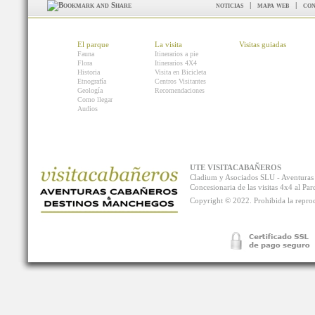
noticias
|
mapa web
|
con
El parque
La visita
Visitas guiadas
Fauna
Itinerarios a pie
Flora
Itinerarios 4X4
Historia
Visita en Bicicleta
Etnografía
Centros Visitantes
Geología
Recomendaciones
Como llegar
Audios
UTE VISITACABAÑEROS
Cladium y Asociados SLU - Aventur
Concesionaria de las visitas 4x4 al P
Copyright © 2022. Prohibida la reprodu