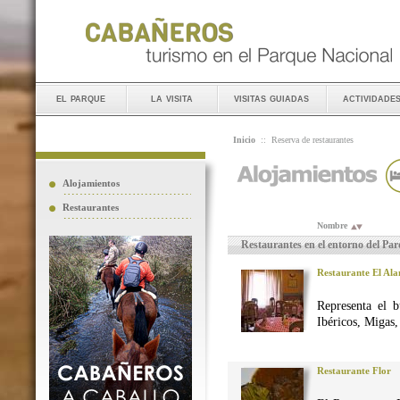
el parque
la visita
visitas guiadas
actividade
Inicio
::
Reserva de restaurantes
Alojamientos
Restaurantes
Nombre
Restaurantes en el entorno del Pa
Restaurante El Al
Representa el 
Ibéricos, Migas
Restaurante Flor