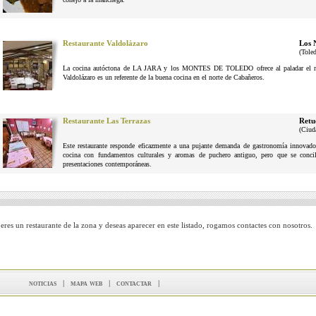
Restaurante Valdolázaro
Los 
(Tole
La cocina autóctona de LA JARA y los MONTES DE TOLEDO ofrece al paladar el reg
Valdolázaro es un referente de la buena cocina en el norte de Cabañeros.
Restaurante Las Terrazas
Retu
(Ciud
Este restaurante responde eficazmente a una pujante demanda de gastronomía innovador
cocina con fundamentos culturales y aromas de puchero antiguo, pero que se conci
presentaciones contemporáneas.
 eres un restaurante de la zona y deseas aparecer en este listado, rogamos contactes con nosotros.
noticias
|
mapa web
|
contactar
|