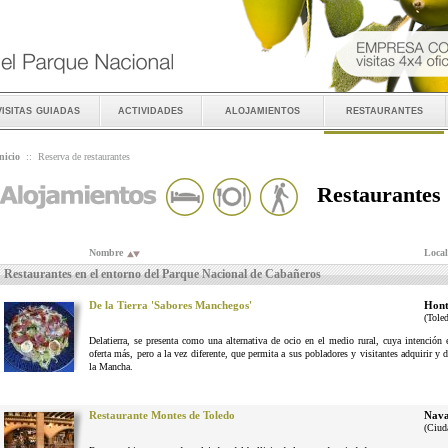
visitas guiadas
actividades
alojamientos
restaurantes
nicio
::
Reserva de restaurantes
Restaurantes
Nombre
Local
Restaurantes en el entorno del Parque Nacional de Cabañeros
De la Tierra 'Sabores Manchegos'
Hont
(Tole
Delatierra, se presenta como una alternativa de ocio en el medio rural, cuya intenció
oferta más, pero a la vez diferente, que permita a sus pobladores y visitantes adquirir y 
la Mancha.
Restaurante Montes de Toledo
Nava
(Ciud