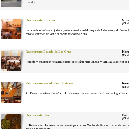
Lincetur.
Restaurante Cazador
Sant
(Ciud
En la pedanía de Santa Quiteria, junto a la entrada del Parque de Cabañeros y al Centro d
cenar disfrutando de la mejor cocina casera tradicional.
Restaurante Posada de Los Cruz
Horc
(Ciud
Pequeño y encantador restaurante donde recibirá un trato amable y familiar. Disponen de 
Restaurante Posada de Cabañeros
Retu
(Ciud
Reciéntemente reformado, ofrece al visitante una nueva cocina basada en los ingrediente
Restaurante Flor
Nava
(Ciud
El Restaurante Flor tiene cocina casera típica de los Montes de Toledo. Carnes de caza
conejo a la manchega.