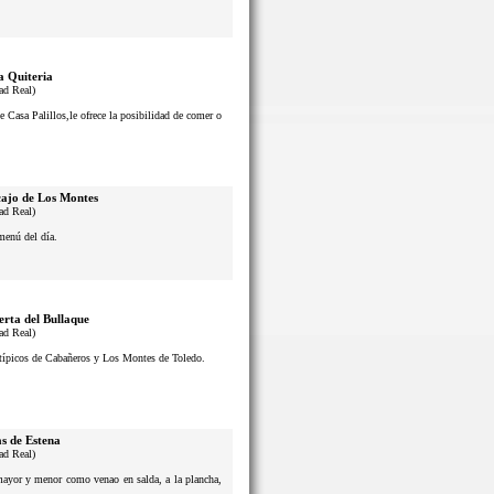
a Quiteria
ad Real)
e Casa Palillos,le ofrece la posibilidad de comer o
ajo de Los Montes
ad Real)
menú del día.
erta del Bullaque
ad Real)
s típicos de Cabañeros y Los Montes de Toledo.
s de Estena
ad Real)
 mayor y menor como venao en salda, a la plancha,