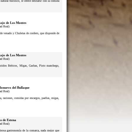
atural bucólico, le ofrece delitarse con la comida
ajo de Los Montes
ad Real)
s de venado y Chuletas de cordero, que disponde de
ajo de Los Montes
ad Real)
butidos Ibéricos, Migas, Gachas, Pisto manchego,
lonuevo del Bullaque
ad Real)
a, raciones, comidas por encargos, paellas, migas,
s de Estena
ad Real)
sabrosa gastronomía de la comarca, nada mejor que