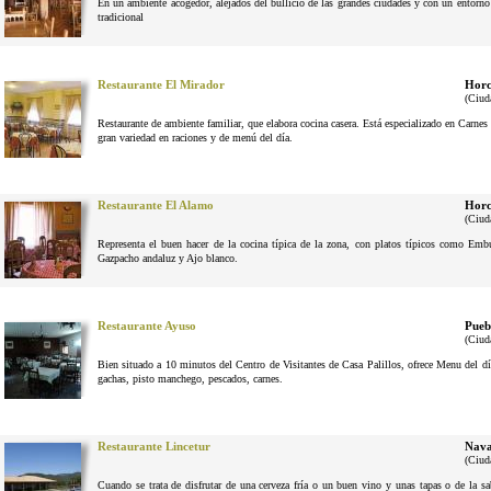
En un ambiente acogedor, alejados del bullicio de las grandes ciudades y con un entorno n
tradicional
Restaurante El Mirador
Horc
(Ciud
Restaurante de ambiente familiar, que elabora cocina casera. Está especializado en Carne
gran variedad en raciones y de menú del día.
Restaurante El Alamo
Horc
(Ciud
Representa el buen hacer de la cocina típica de la zona, con platos típicos como Em
Gazpacho andaluz y Ajo blanco.
Restaurante Ayuso
Pueb
(Ciud
Bien situado a 10 minutos del Centro de Visitantes de Casa Palillos, ofrece Menu del dí
gachas, pisto manchego, pescados, carnes.
Restaurante Lincetur
Nava
(Ciud
Cuando se trata de disfrutar de una cerveza fría o un buen vino y unas tapas o de la 