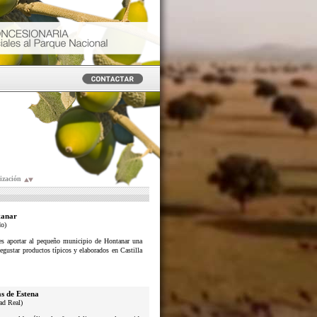
ización
anar
do)
n es aportar al pequeño municipio de Hontanar una
degustar productos típicos y elaborados en Castilla
s de Estena
ad Real)