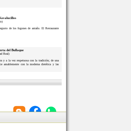
Navalucillos
do)
usto de los fogones de antaño. El Restaurante
erta del Bullaque
ad Real)
a y a la vez respetuosa con la tradición; de una
lie amablemente con la moderna dietética y las