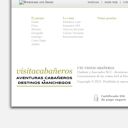
noticias
|
mapa web
|
con
El parque
La visita
Visitas guiadas
Fauna
Itinerarios a pie
Flora
Itinerarios 4X4
Historia
Visita en Bicicleta
Etnografía
Centros Visitantes
Geología
Recomendaciones
Como llegar
Audios
UTE VISITACABAÑEROS
Cladium y Asociados SLU - Aventur
Concesionaria de las visitas 4x4 al P
Copyright © 2022. Prohibida la reprodu