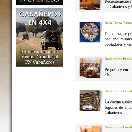
Reciéntemente r
de Cabañeros y 
De la Tierra 'Sabo
Delatierra, se p
pequeño munici
pobladores y vis
Restaurante Posad
Pequeño y encan
día.
Restaurante Valdo
La cocina autó
fogones de anta
Cabañeros.
Restaurante Caza