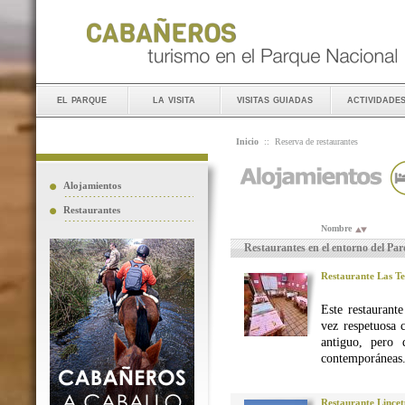
el parque
la visita
visitas guiadas
actividade
Inicio
::
Reserva de restaurantes
Alojamientos
Restaurantes
Nombre
Restaurantes en el entorno del Pa
Restaurante Las Te
Este restaurant
vez respetuosa 
antiguo, pero 
contemporáneas
Restaurante Lincet