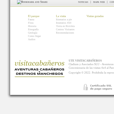
noticias
|
mapa web
|
con
El parque
La visita
Visitas guiadas
Fauna
Itinerarios a pie
Flora
Itinerarios 4X4
Historia
Visita en Bicicleta
Etnografía
Centros Visitantes
Geología
Recomendaciones
Como llegar
Audios
UTE VISITACABAÑEROS
Cladium y Asociados SLU - Aventur
Concesionaria de las visitas 4x4 al P
Copyright © 2022. Prohibida la reprodu