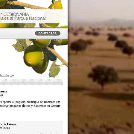
ización
anar
do)
n es aportar al pequeño municipio de Hontanar una
degustar productos típicos y elaborados en Castilla
s de Estena
ad Real)