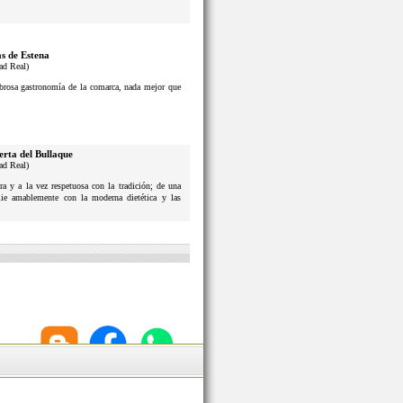
s de Estena
ad Real)
sabrosa gastronomía de la comarca, nada mejor que
erta del Bullaque
ad Real)
a y a la vez respetuosa con la tradición; de una
lie amablemente con la moderna dietética y las