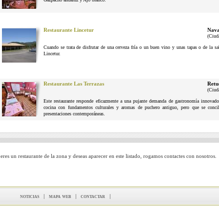
Restaurante Lincetur
Nava
(Ciud
Cuando se trata de disfrutar de una cerveza fría o un buen vino y unas tapas o de la 
Lincetur.
Restaurante Las Terrazas
Retu
(Ciud
Este restaurante responde eficazmente a una pujante demanda de gastronomía innovador
cocina con fundamentos culturales y aromas de puchero antiguo, pero que se conci
presentaciones contemporáneas.
 eres un restaurante de la zona y deseas aparecer en este listado, rogamos contactes con nosotros.
noticias
|
mapa web
|
contactar
|