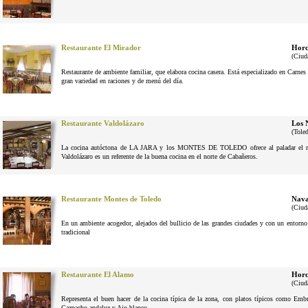
Restaurante El Mirador
Horc
(Ciud
Restaurante de ambiente familiar, que elabora cocina casera. Está especializado en Carne
gran variedad en raciones y de menú del día.
Restaurante Valdolázaro
Los 
(Tole
La cocina autóctona de LA JARA y los MONTES DE TOLEDO ofrece al paladar el reg
Valdolázaro es un referente de la buena cocina en el norte de Cabañeros.
Restaurante Montes de Toledo
Nava
(Ciud
En un ambiente acogedor, alejados del bullicio de las grandes ciudades y con un entorno n
tradicional
Restaurante El Alamo
Horc
(Ciud
Representa el buen hacer de la cocina típica de la zona, con platos típicos como Em
Gazpacho andaluz y Ajo blanco.