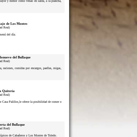
 mayor y menor como venao en salda, a la plancha,
ajo de Los Montes
ad Real)
menú del día.
lonuevo del Bullaque
ad Real)
a, raciones, comidas por encargos, paellas, migas,
a Quiteria
ad Real)
e Casa Palillos,le ofrece la posibilidad de comer o
erta del Bullaque
ad Real)
s típicos de Cabañeros y Los Montes de Toledo.