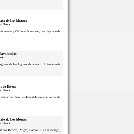
ajo de Los Montes
ad Real)
s de venado y Chuletas de cordero, que disponde de
Navalucillos
do)
usto de los fogones de antaño. El Restaurante
s de Estena
ad Real)
atural bucólico, le ofrece delitarse con la comida
ajo de Los Montes
ad Real)
butidos Ibéricos, Migas, Gachas, Pisto manchego,