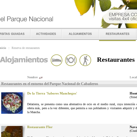
visitas guiadas
actividades
alojamientos
restaurantes
nicio
::
Reserva de restaurantes
Restaurantes
Nombre
Local
Restaurantes en el entorno del Parque Nacional de Cabañeros
De la Tierra 'Sabores Manchegos'
Hont
(Tole
Delatierra, se presenta como una alternativa de ocio en el medio rural, cuya intenció
oferta más, pero a la vez diferente, que permita a sus pobladores y visitantes adquirir y 
la Mancha.
Restaurante Flor
Nava
(Ciud