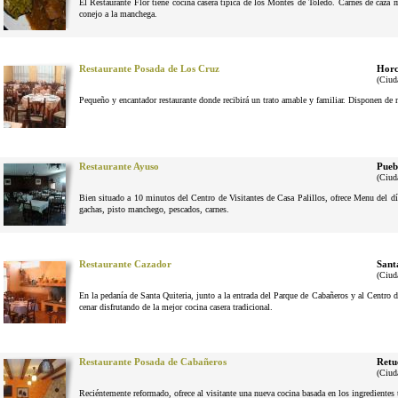
El Restaurante Flor tiene cocina casera típica de los Montes de Toledo. Carnes de caza
conejo a la manchega.
Restaurante Posada de Los Cruz
Horc
(Ciud
Pequeño y encantador restaurante donde recibirá un trato amable y familiar. Disponen de 
Restaurante Ayuso
Pueb
(Ciud
Bien situado a 10 minutos del Centro de Visitantes de Casa Palillos, ofrece Menu del dí
gachas, pisto manchego, pescados, carnes.
Restaurante Cazador
Sant
(Ciud
En la pedanía de Santa Quiteria, junto a la entrada del Parque de Cabañeros y al Centro d
cenar disfrutando de la mejor cocina casera tradicional.
Restaurante Posada de Cabañeros
Retu
(Ciud
Reciéntemente reformado, ofrece al visitante una nueva cocina basada en los ingrediente