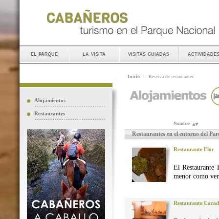
el parque
la visita
visitas guiadas
actividade
Inicio
::
Reserva de restaurantes
Alojamientos
Restaurantes
Nombre
Restaurantes en el entorno del Pa
Restaurante Flor
El Restaurante 
menor como vena
Restaurante Caza