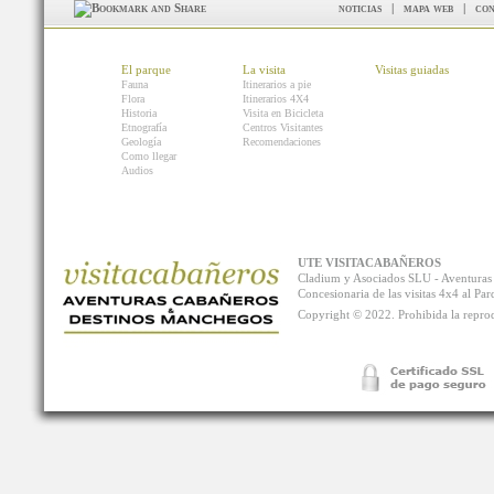
noticias
|
mapa web
|
con
El parque
La visita
Visitas guiadas
Fauna
Itinerarios a pie
Flora
Itinerarios 4X4
Historia
Visita en Bicicleta
Etnografía
Centros Visitantes
Geología
Recomendaciones
Como llegar
Audios
UTE VISITACABAÑEROS
Cladium y Asociados SLU - Aventur
Concesionaria de las visitas 4x4 al P
Copyright © 2022. Prohibida la reprodu