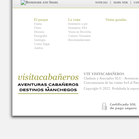
noticias
|
mapa web
|
con
El parque
La visita
Visitas guiadas
Fauna
Itinerarios a pie
Flora
Itinerarios 4X4
Historia
Visita en Bicicleta
Etnografía
Centros Visitantes
Geología
Recomendaciones
Como llegar
Audios
UTE VISITACABAÑEROS
Cladium y Asociados SLU - Aventur
Concesionaria de las visitas 4x4 al P
Copyright © 2022. Prohibida la reprodu