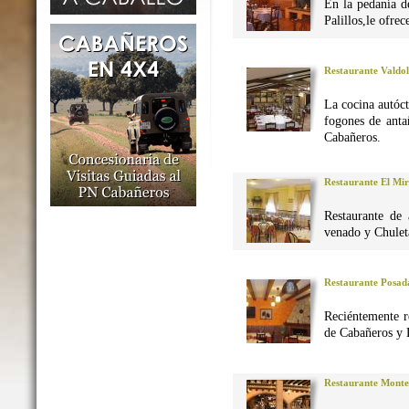
En la pedanía d
Palillos,le ofre
Restaurante Valdo
La cocina autó
fogones de anta
Cabañeros.
Restaurante El Mi
Restaurante de 
venado y Chuleta
Restaurante Posad
Reciéntemente r
de Cabañeros y 
Restaurante Monte