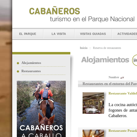
el parque
la visita
visitas guiadas
actividade
Inicio
::
Reserva de restaurantes
Alojamientos
Restaurantes
Nombre
Restaurantes en el entorno del Pa
Restaurante Valdo
La cocina autó
fogones de anta
Cabañeros.
Restaurante Posad