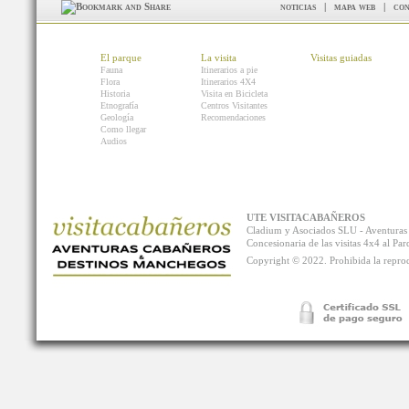
noticias
|
mapa web
|
con
El parque
La visita
Visitas guiadas
Fauna
Itinerarios a pie
Flora
Itinerarios 4X4
Historia
Visita en Bicicleta
Etnografía
Centros Visitantes
Geología
Recomendaciones
Como llegar
Audios
UTE VISITACABAÑEROS
Cladium y Asociados SLU - Aventur
Concesionaria de las visitas 4x4 al P
Copyright © 2022. Prohibida la reprodu