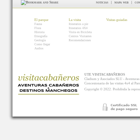
noticias
|
mapa web
|
con
El parque
La visita
Visitas guiadas
Fauna
Itinerarios a pie
Flora
Itinerarios 4X4
Historia
Visita en Bicicleta
Etnografía
Centros Visitantes
Geología
Recomendaciones
Como llegar
Audios
UTE VISITACABAÑEROS
Cladium y Asociados SLU - Aventur
Concesionaria de las visitas 4x4 al P
Copyright © 2022. Prohibida la reprodu