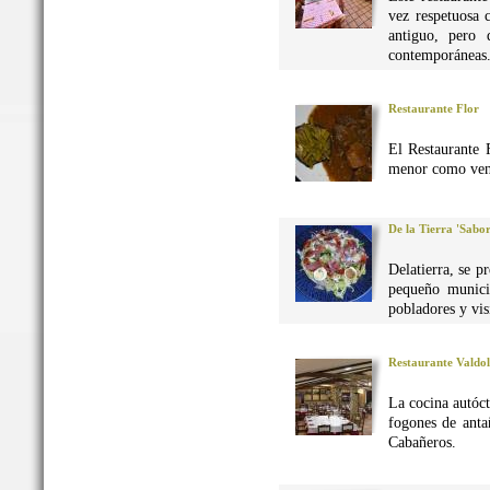
vez respetuosa 
antiguo, pero 
contemporáneas
Restaurante Flor
El Restaurante 
menor como vena
De la Tierra 'Sabo
Delatierra, se p
pequeño munici
pobladores y vis
Restaurante Valdo
La cocina autó
fogones de anta
Cabañeros.