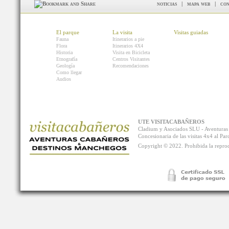
noticias
|
mapa web
|
con
El parque
La visita
Visitas guiadas
Fauna
Itinerarios a pie
Flora
Itinerarios 4X4
Historia
Visita en Bicicleta
Etnografía
Centros Visitantes
Geología
Recomendaciones
Como llegar
Audios
UTE VISITACABAÑEROS
Cladium y Asociados SLU - Aventur
Concesionaria de las visitas 4x4 al P
Copyright © 2022. Prohibida la reprodu