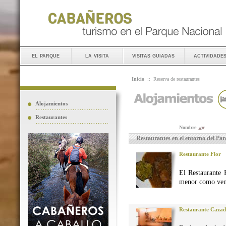
el parque
la visita
visitas guiadas
actividade
Inicio
::
Reserva de restaurantes
Alojamientos
Restaurantes
Nombre
Restaurantes en el entorno del Pa
Restaurante Flor
El Restaurante 
menor como vena
Restaurante Caza