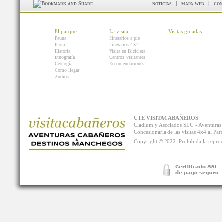
noticias
|
mapa web
|
con
El parque
La visita
Visitas guiadas
Fauna
Itinerarios a pie
Flora
Itinerarios 4X4
Historia
Visita en Bicicleta
Etnografía
Centros Visitantes
Geología
Recomendaciones
Como llegar
Audios
UTE VISITACABAÑEROS
Cladium y Asociados SLU - Aventur
Concesionaria de las visitas 4x4 al P
Copyright © 2022. Prohibida la reprodu