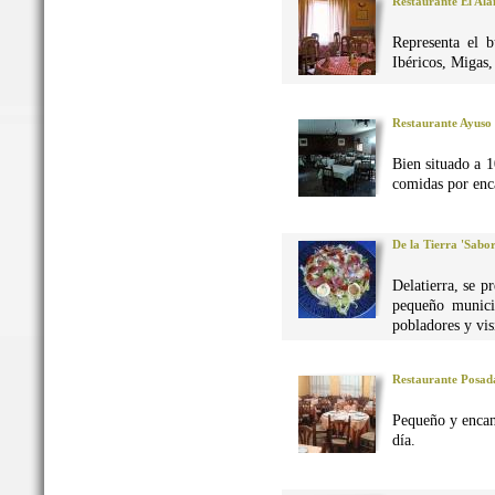
Restaurante El Al
Representa el 
Ibéricos, Migas
Restaurante Ayuso
Bien situado a 1
comidas por enca
De la Tierra 'Sabo
Delatierra, se p
pequeño munici
pobladores y vis
Restaurante Posad
Pequeño y encan
día.