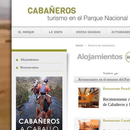
el parque
la visita
visitas guiadas
actividade
Inicio
::
Reserva de restaurantes
Alojamientos
Restaurantes
Nombre
Restaurantes en el entorno del Pa
Restaurante Posad
Reciéntemente r
de Cabañeros y 
Restaurante Caza