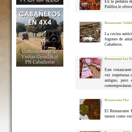
En la pedanía d
Palillos,le ofre
Restaurante Valdo
La cocina autó
fogones de anta
Cabañeros.
Restaurante Las Te
Este restaurant
vez respetuosa 
antiguo, pero 
contemporáneas
Restaurante Flor
El Restaurante 
menor como vena