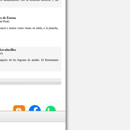
s de Estena
ad Real)
 mayor y menor como venao en salda, a la plancha,
Navalucillos
do)
usto de los fogones de antaño. El Restaurante