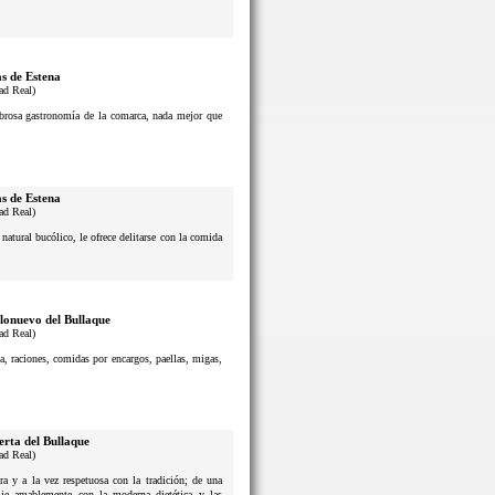
s de Estena
ad Real)
sabrosa gastronomía de la comarca, nada mejor que
s de Estena
ad Real)
atural bucólico, le ofrece delitarse con la comida
lonuevo del Bullaque
ad Real)
a, raciones, comidas por encargos, paellas, migas,
erta del Bullaque
ad Real)
a y a la vez respetuosa con la tradición; de una
lie amablemente con la moderna dietética y las