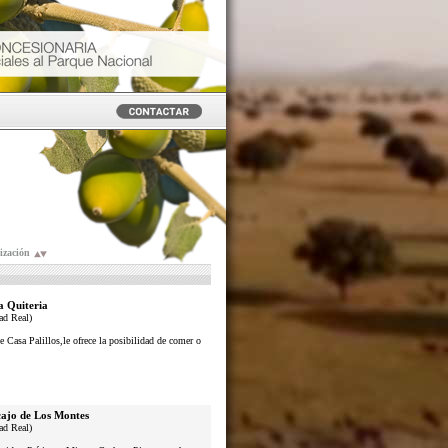
ización
a Quiteria
ad Real)
e Casa Palillos,le ofrece la posibilidad de comer o
ajo de Los Montes
ad Real)