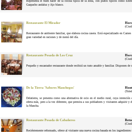
Representa el buen hacer de la cocina típica de la zona, con platos típicos como Em
Gazpacho andaluz y Ajo blanco.
Restaurante El Mirador
Horc
(Ciud
Restaurante de ambiente familiar, que elabora cocina casera. Está especializado en Carne
gran variedad en raciones y de menú del día.
Restaurante Posada de Los Cruz
Horc
(Ciud
Pequeño y encantador restaurante donde recibirá un trato amable y familiar. Disponen de 
De la Tierra 'Sabores Manchegos'
Hont
(Tole
Delatierra, se presenta como una alternativa de ocio en el medio rural, cuya intenció
oferta más, pero a la vez diferente, que permita a sus pobladores y visitantes adquirir y 
la Mancha.
Restaurante Posada de Cabañeros
Retu
(Ciud
Reciéntemente reformado, ofrece al visitante una nueva cocina basada en los ingrediente