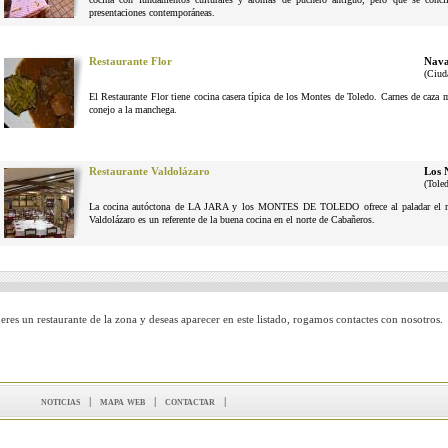
presentaciones contemporáneas.
Restaurante Flor
Nava
(Ciud
El Restaurante Flor tiene cocina casera típica de los Montes de Toledo. Carnes de caza
conejo a la manchega.
Restaurante Valdolázaro
Los 
(Tole
La cocina autóctona de LA JARA y los MONTES DE TOLEDO ofrece al paladar el reg
Valdolázaro es un referente de la buena cocina en el norte de Cabañeros.
 eres un restaurante de la zona y deseas aparecer en este listado, rogamos contactes con nosotros.
noticias
|
mapa web
|
contactar
|