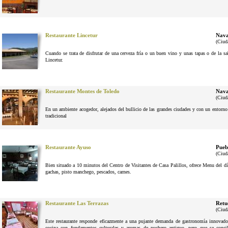
Restaurante Lincetur
Nava
(Ciud
Cuando se trata de disfrutar de una cerveza fría o un buen vino y unas tapas o de la 
Lincetur.
Restaurante Montes de Toledo
Nava
(Ciud
En un ambiente acogedor, alejados del bullicio de las grandes ciudades y con un entorno n
tradicional
Restaurante Ayuso
Pueb
(Ciud
Bien situado a 10 minutos del Centro de Visitantes de Casa Palillos, ofrece Menu del dí
gachas, pisto manchego, pescados, carnes.
Restaurante Las Terrazas
Retu
(Ciud
Este restaurante responde eficazmente a una pujante demanda de gastronomía innovador
cocina con fundamentos culturales y aromas de puchero antiguo, pero que se conci