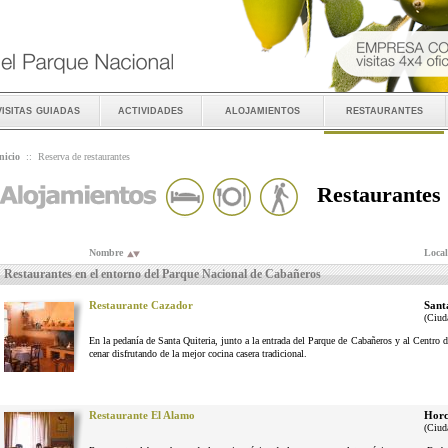
visitas guiadas
actividades
alojamientos
restaurantes
nicio
::
Reserva de restaurantes
Restaurantes
Nombre
Local
Restaurantes en el entorno del Parque Nacional de Cabañeros
Restaurante Cazador
Sant
(Ciud
En la pedanía de Santa Quiteria, junto a la entrada del Parque de Cabañeros y al Centro d
cenar disfrutando de la mejor cocina casera tradicional.
Restaurante El Alamo
Horc
(Ciud