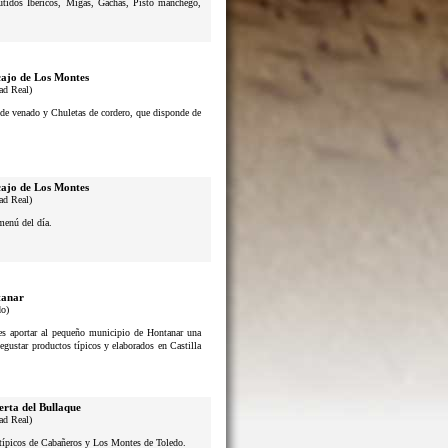
butidos Ibéricos, Migas, Gachas, Pisto manchego,
ajo de Los Montes
ad Real)
s de venado y Chuletas de cordero, que disponde de
ajo de Los Montes
ad Real)
menú del día.
anar
do)
n es aportar al pequeño municipio de Hontanar una
degustar productos típicos y elaborados en Castilla
erta del Bullaque
ad Real)
s típicos de Cabañeros y Los Montes de Toledo.