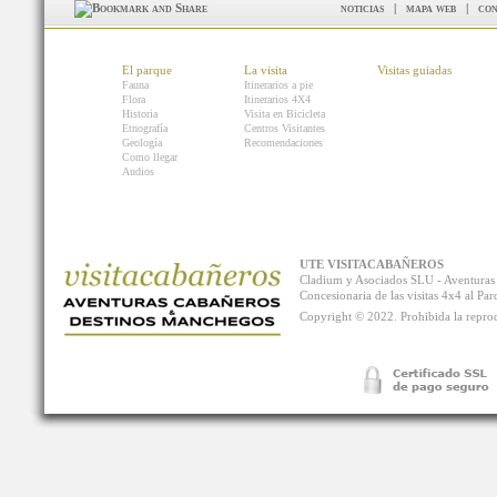
noticias
|
mapa web
|
con
El parque
La visita
Visitas guiadas
Fauna
Itinerarios a pie
Flora
Itinerarios 4X4
Historia
Visita en Bicicleta
Etnografía
Centros Visitantes
Geología
Recomendaciones
Como llegar
Audios
UTE VISITACABAÑEROS
Cladium y Asociados SLU - Aventur
Concesionaria de las visitas 4x4 al P
Copyright © 2022. Prohibida la reprodu