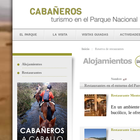
el parque
la visita
visitas guiadas
actividade
Inicio
::
Reserva de restaurantes
Alojamientos
Restaurantes
Nombre
Restaurantes en el entorno del Pa
Restaurante Monte
En un ambiente 
bucólico, le ofr
Restaurante Lincet