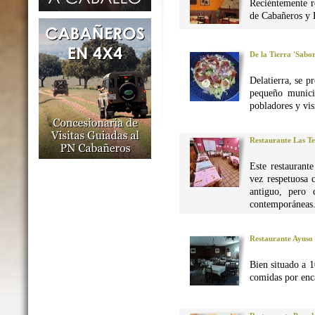
Reciéntemente r
de Cabañeros y 
De la Tierra 'Sabo
Delatierra, se p
pequeño munici
pobladores y vis
Restaurante Las Te
Este restaurant
vez respetuosa 
antiguo, pero 
contemporáneas
Restaurante Ayuso
Bien situado a 1
comidas por enca