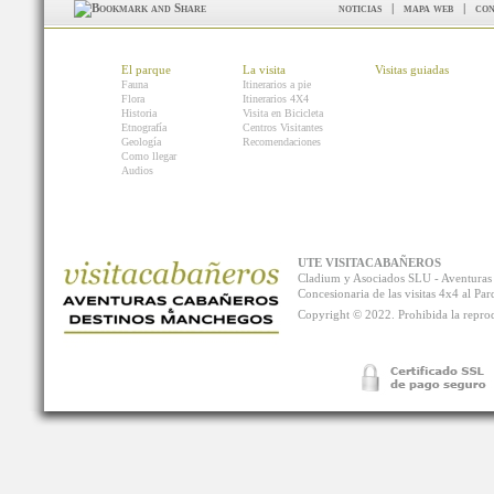
noticias
|
mapa web
|
con
El parque
La visita
Visitas guiadas
Fauna
Itinerarios a pie
Flora
Itinerarios 4X4
Historia
Visita en Bicicleta
Etnografía
Centros Visitantes
Geología
Recomendaciones
Como llegar
Audios
UTE VISITACABAÑEROS
Cladium y Asociados SLU - Aventur
Concesionaria de las visitas 4x4 al P
Copyright © 2022. Prohibida la reprodu