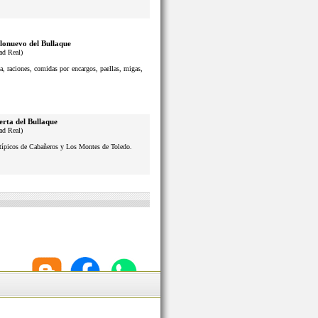
lonuevo del Bullaque
ad Real)
a, raciones, comidas por encargos, paellas, migas,
erta del Bullaque
ad Real)
s típicos de Cabañeros y Los Montes de Toledo.