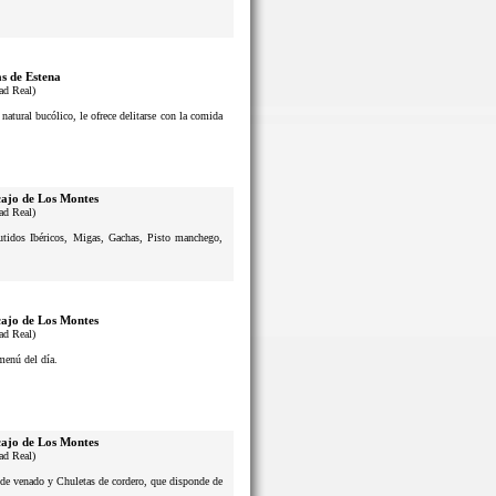
s de Estena
ad Real)
atural bucólico, le ofrece delitarse con la comida
ajo de Los Montes
ad Real)
butidos Ibéricos, Migas, Gachas, Pisto manchego,
ajo de Los Montes
ad Real)
menú del día.
ajo de Los Montes
ad Real)
s de venado y Chuletas de cordero, que disponde de