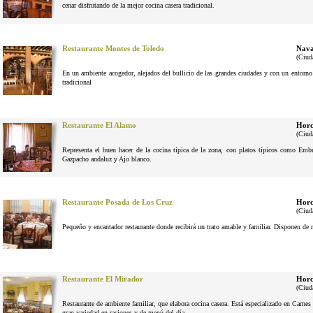
cenar disfrutando de la mejor cocina casera tradicional.
Restaurante Montes de Toledo
Nava
(Ciud
En un ambiente acogedor, alejados del bullicio de las grandes ciudades y con un entorno n
tradicional
Restaurante El Alamo
Horc
(Ciud
Representa el buen hacer de la cocina típica de la zona, con platos típicos como Em
Gazpacho andaluz y Ajo blanco.
Restaurante Posada de Los Cruz
Horc
(Ciud
Pequeño y encantador restaurante donde recibirá un trato amable y familiar. Disponen de 
Restaurante El Mirador
Horc
(Ciud
Restaurante de ambiente familiar, que elabora cocina casera. Está especializado en Carne
gran variedad en raciones y de menú del día.