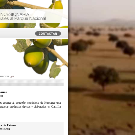
ización
anar
do)
n es aportar al pequeño municipio de Hontanar una
degustar productos típicos y elaborados en Castilla
s de Estena
ad Real)