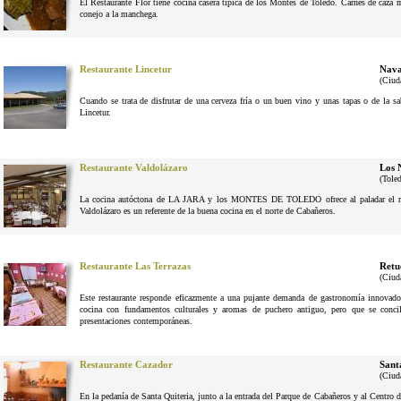
El Restaurante Flor tiene cocina casera típica de los Montes de Toledo. Carnes de caza
conejo a la manchega.
Restaurante Lincetur
Nava
(Ciud
Cuando se trata de disfrutar de una cerveza fría o un buen vino y unas tapas o de la 
Lincetur.
Restaurante Valdolázaro
Los 
(Tole
La cocina autóctona de LA JARA y los MONTES DE TOLEDO ofrece al paladar el reg
Valdolázaro es un referente de la buena cocina en el norte de Cabañeros.
Restaurante Las Terrazas
Retu
(Ciud
Este restaurante responde eficazmente a una pujante demanda de gastronomía innovador
cocina con fundamentos culturales y aromas de puchero antiguo, pero que se conci
presentaciones contemporáneas.
Restaurante Cazador
Sant
(Ciud
En la pedanía de Santa Quiteria, junto a la entrada del Parque de Cabañeros y al Centro d