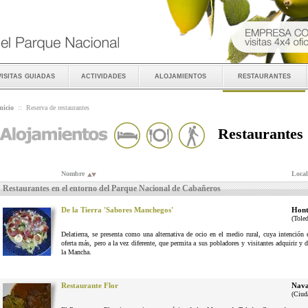
visitas guiadas
actividades
alojamientos
restaurantes
nicio
::
Reserva de restaurantes
Restaurantes
Nombre
Local
Restaurantes en el entorno del Parque Nacional de Cabañeros
De la Tierra 'Sabores Manchegos'
Hont
(Tole
Delatierra, se presenta como una alternativa de ocio en el medio rural, cuya intenció
oferta más, pero a la vez diferente, que permita a sus pobladores y visitantes adquirir y 
la Mancha.
Restaurante Flor
Nava
(Ciud