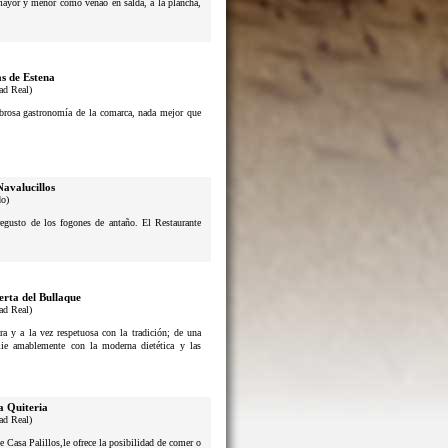
 mayor y menor como venao en salda, a la plancha,
s de Estena
ad Real)
sabrosa gastronomía de la comarca, nada mejor que
Navalucillos
do)
usto de los fogones de antaño. El Restaurante
erta del Bullaque
ad Real)
a y a la vez respetuosa con la tradición; de una
lie amablemente con la moderna dietética y las
a Quiteria
ad Real)
e Casa Palillos,le ofrece la posibilidad de comer o