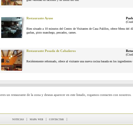
Restaurante Ayuso
Pueb
(Ciud
Bien situado a 10 minutos del Centro de Visitantes de Casa Palillos, ofrece Menu del dí
gachas, pisto manchego, pescados, carnes.
Restaurante Posada de Cabañeros
Retu
(Ciud
Reciéntemente reformado, ofrece al visitante una nueva cocina basada en los ingrediente
 eres un restaurante de la zona y deseas aparecer en este listado, rogamos contactes con nosotros.
noticias
|
mapa web
|
contactar
|