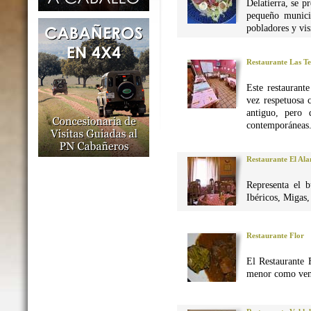
Delatierra, se p
pequeño munici
pobladores y vis
Restaurante Las Te
Este restaurant
vez respetuosa 
antiguo, pero 
contemporáneas
Restaurante El Al
Representa el 
Ibéricos, Migas
Restaurante Flor
El Restaurante 
menor como vena