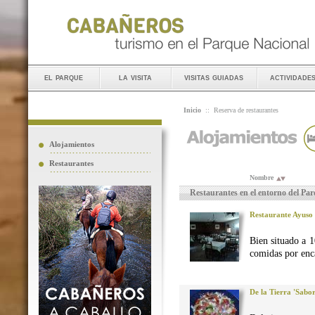
el parque
la visita
visitas guiadas
actividade
Inicio
::
Reserva de restaurantes
Alojamientos
Restaurantes
Nombre
Restaurantes en el entorno del Pa
Restaurante Ayuso
Bien situado a 1
comidas por enca
De la Tierra 'Sabo