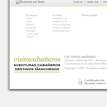
noticias
|
mapa web
|
con
El parque
La visita
Visitas guiadas
Fauna
Itinerarios a pie
Flora
Itinerarios 4X4
Historia
Visita en Bicicleta
Etnografía
Centros Visitantes
Geología
Recomendaciones
Como llegar
Audios
UTE VISITACABAÑEROS
Cladium y Asociados SLU - Aventur
Concesionaria de las visitas 4x4 al P
Copyright © 2022. Prohibida la reprodu