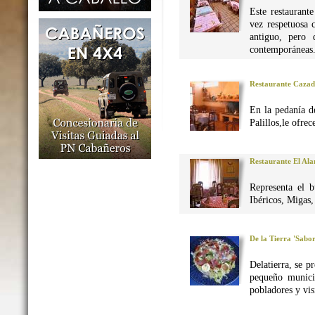
Este restaurant
vez respetuosa 
antiguo, pero 
contemporáneas
Restaurante Caza
En la pedanía d
Palillos,le ofre
Restaurante El Al
Representa el 
Ibéricos, Migas
De la Tierra 'Sabo
Delatierra, se p
pequeño munici
pobladores y vis