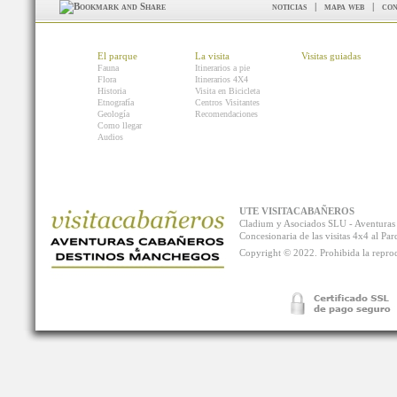
noticias
|
mapa web
|
con
El parque
La visita
Visitas guiadas
Fauna
Itinerarios a pie
Flora
Itinerarios 4X4
Historia
Visita en Bicicleta
Etnografía
Centros Visitantes
Geología
Recomendaciones
Como llegar
Audios
UTE VISITACABAÑEROS
Cladium y Asociados SLU - Aventur
Concesionaria de las visitas 4x4 al P
Copyright © 2022. Prohibida la reprodu