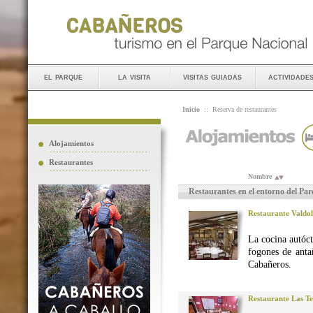
el parque
la visita
visitas guiadas
actividade
Inicio
::
Reserva de restaurantes
Alojamientos
Restaurantes
Nombre
Restaurantes en el entorno del Pa
Restaurante Valdo
La cocina autó
fogones de anta
Cabañeros.
Restaurante Las Te