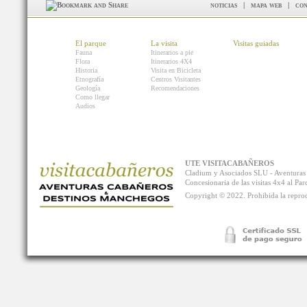
noticias
|
mapa web
|
con
El parque
La visita
Visitas guiadas
Fauna
Itinerarios a pie
Flora
Itinerarios 4X4
Historia
Visita en Bicicleta
Etnografía
Centros Visitantes
Geología
Recomendaciones
Como llegar
Audios
UTE VISITACABAÑEROS
Cladium y Asociados SLU - Aventur
Concesionaria de las visitas 4x4 al P
Copyright © 2022. Prohibida la reprodu