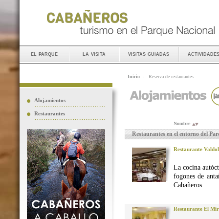
el parque
la visita
visitas guiadas
actividade
Inicio
::
Reserva de restaurantes
Alojamientos
Restaurantes
Nombre
Restaurantes en el entorno del Pa
Restaurante Valdo
La cocina autó
fogones de anta
Cabañeros.
Restaurante El Mi