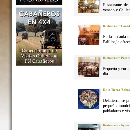
Restaurante de 
venado y Chuleta
Restaurante Caza
En la pedanía d
Palillos,le ofre
Restaurante Posad
Pequeño y encan
día.
De la Tierra 'Sabo
Delatierra, se p
pequeño munici
pobladores y vis
Restaurante Ayuso