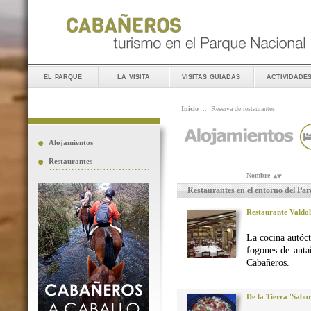
el parque
la visita
visitas guiadas
actividade
Inicio
::
Reserva de restaurantes
Alojamientos
Restaurantes
Nombre
Restaurantes en el entorno del Pa
Restaurante Valdo
La cocina autó
fogones de anta
Cabañeros.
De la Tierra 'Sabo