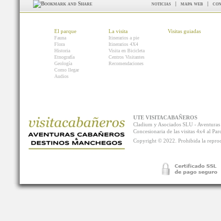
noticias
|
mapa web
|
con
El parque
La visita
Visitas guiadas
Fauna
Itinerarios a pie
Flora
Itinerarios 4X4
Historia
Visita en Bicicleta
Etnografía
Centros Visitantes
Geología
Recomendaciones
Como llegar
Audios
UTE VISITACABAÑEROS
Cladium y Asociados SLU - Aventur
Concesionaria de las visitas 4x4 al P
Copyright © 2022. Prohibida la reprodu