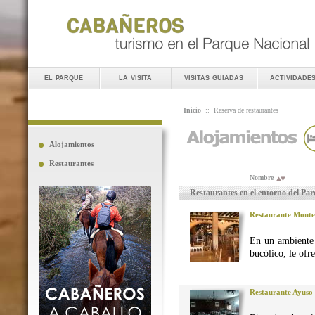
el parque
la visita
visitas guiadas
actividade
Inicio
::
Reserva de restaurantes
Alojamientos
Restaurantes
Nombre
Restaurantes en el entorno del Pa
Restaurante Monte
En un ambiente 
bucólico, le ofr
Restaurante Ayuso