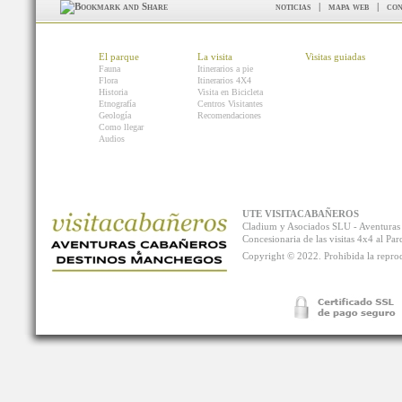
noticias
|
mapa web
|
con
El parque
La visita
Visitas guiadas
Fauna
Itinerarios a pie
Flora
Itinerarios 4X4
Historia
Visita en Bicicleta
Etnografía
Centros Visitantes
Geología
Recomendaciones
Como llegar
Audios
UTE VISITACABAÑEROS
Cladium y Asociados SLU - Aventur
Concesionaria de las visitas 4x4 al P
Copyright © 2022. Prohibida la reprodu