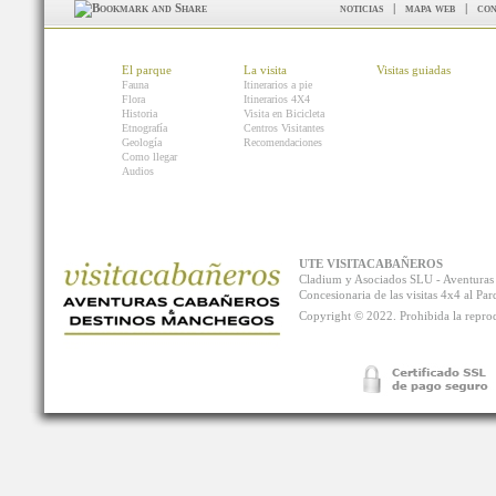
noticias
|
mapa web
|
con
El parque
La visita
Visitas guiadas
Fauna
Itinerarios a pie
Flora
Itinerarios 4X4
Historia
Visita en Bicicleta
Etnografía
Centros Visitantes
Geología
Recomendaciones
Como llegar
Audios
UTE VISITACABAÑEROS
Cladium y Asociados SLU - Aventur
Concesionaria de las visitas 4x4 al P
Copyright © 2022. Prohibida la reprodu