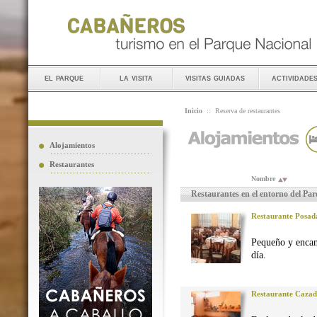
el parque
la visita
visitas guiadas
actividade
Inicio
::
Reserva de restaurantes
Alojamientos
Restaurantes
Nombre
Restaurantes en el entorno del Pa
Restaurante Posad
Pequeño y encan
día.
Restaurante Caza