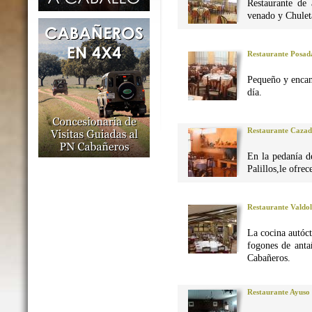
Restaurante de 
venado y Chuleta
Restaurante Posad
Pequeño y encan
día.
Restaurante Caza
En la pedanía d
Palillos,le ofre
Restaurante Valdo
La cocina autó
fogones de anta
Cabañeros.
Restaurante Ayuso