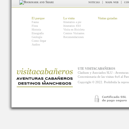
noticias
|
mapa web
|
con
El parque
La visita
Visitas guiadas
Fauna
Itinerarios a pie
Flora
Itinerarios 4X4
Historia
Visita en Bicicleta
Etnografía
Centros Visitantes
Geología
Recomendaciones
Como llegar
Audios
UTE VISITACABAÑEROS
Cladium y Asociados SLU - Aventur
Concesionaria de las visitas 4x4 al P
Copyright © 2022. Prohibida la reprodu