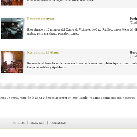
Restaurante Ayuso
Pueb
(Ciud
Bien situado a 10 minutos del Centro de Visitantes de Casa Palillos, ofrece Menu del dí
gachas, pisto manchego, pescados, carnes.
Restaurante El Alamo
Horc
(Ciud
Representa el buen hacer de la cocina típica de la zona, con platos típicos como Em
Gazpacho andaluz y Ajo blanco.
 eres un restaurante de la zona y deseas aparecer en este listado, rogamos contactes con nosotros.
noticias
|
mapa web
|
contactar
|