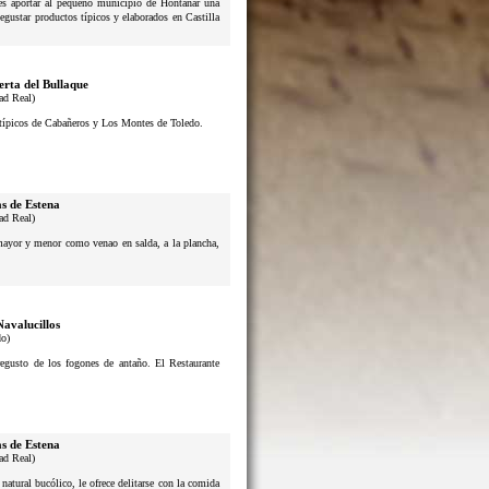
n es aportar al pequeño municipio de Hontanar una
degustar productos típicos y elaborados en Castilla
erta del Bullaque
ad Real)
s típicos de Cabañeros y Los Montes de Toledo.
s de Estena
ad Real)
 mayor y menor como venao en salda, a la plancha,
Navalucillos
do)
usto de los fogones de antaño. El Restaurante
s de Estena
ad Real)
atural bucólico, le ofrece delitarse con la comida