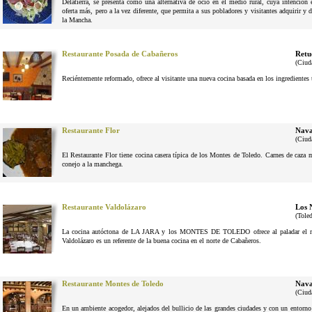
Delatierra, se presenta como una alternativa de ocio en el medio rural, cuya intenció
oferta más, pero a la vez diferente, que permita a sus pobladores y visitantes adquirir y 
la Mancha.
Restaurante Posada de Cabañeros
Retu
(Ciud
Reciéntemente reformado, ofrece al visitante una nueva cocina basada en los ingrediente
Restaurante Flor
Nava
(Ciud
El Restaurante Flor tiene cocina casera típica de los Montes de Toledo. Carnes de caza
conejo a la manchega.
Restaurante Valdolázaro
Los 
(Tole
La cocina autóctona de LA JARA y los MONTES DE TOLEDO ofrece al paladar el reg
Valdolázaro es un referente de la buena cocina en el norte de Cabañeros.
Restaurante Montes de Toledo
Nava
(Ciud
En un ambiente acogedor, alejados del bullicio de las grandes ciudades y con un entorno n