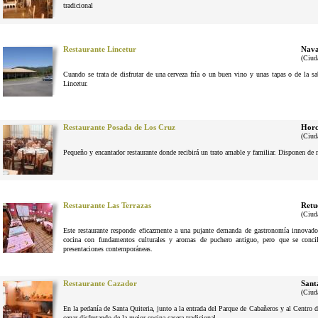
tradicional
Restaurante Lincetur
Nava
(Ciud
Cuando se trata de disfrutar de una cerveza fría o un buen vino y unas tapas o de la 
Lincetur.
Restaurante Posada de Los Cruz
Horc
(Ciud
Pequeño y encantador restaurante donde recibirá un trato amable y familiar. Disponen de 
Restaurante Las Terrazas
Retu
(Ciud
Este restaurante responde eficazmente a una pujante demanda de gastronomía innovador
cocina con fundamentos culturales y aromas de puchero antiguo, pero que se conci
presentaciones contemporáneas.
Restaurante Cazador
Sant
(Ciud
En la pedanía de Santa Quiteria, junto a la entrada del Parque de Cabañeros y al Centro d
cenar disfrutando de la mejor cocina casera tradicional.