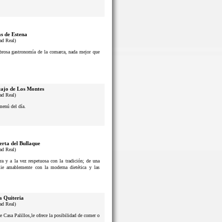
s de Estena
ad Real)
sabrosa gastronomía de la comarca, nada mejor que
ajo de Los Montes
ad Real)
menú del día.
erta del Bullaque
ad Real)
a y a la vez respetuosa con la tradición; de una
lie amablemente con la moderna dietética y las
a Quiteria
ad Real)
e Casa Palillos,le ofrece la posibilidad de comer o