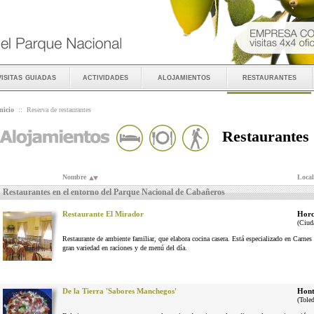
visitas guiadas
actividades
alojamientos
restaurantes
nicio
::
Reserva de restaurantes
Restaurantes
Nombre
Local
Restaurantes en el entorno del Parque Nacional de Cabañeros
Restaurante El Mirador
Horc
(Ciud
Restaurante de ambiente familiar, que elabora cocina casera. Está especializado en Carne
gran variedad en raciones y de menú del día.
De la Tierra 'Sabores Manchegos'
Hont
(Tole