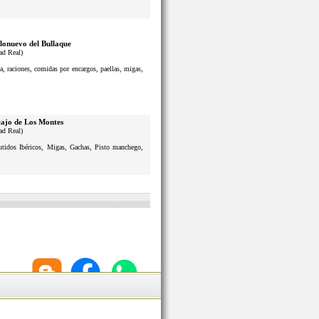
lonuevo del Bullaque
ad Real)
a, raciones, comidas por encargos, paellas, migas,
ajo de Los Montes
ad Real)
butidos Ibéricos, Migas, Gachas, Pisto manchego,