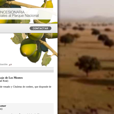
ización
ajo de Los Montes
ad Real)
s de venado y Chuletas de cordero, que disponde de
anar
do)