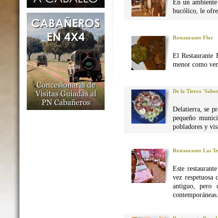
En un ambiente 
bucólico, le ofr
Restaurante Flor
El Restaurante 
menor como vena
De la Tierra 'Sabo
Delatierra, se p
pequeño munici
pobladores y vis
Restaurante Las Te
Este restaurant
vez respetuosa 
antiguo, pero 
contemporáneas