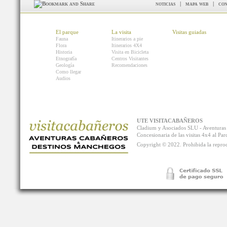
noticias
|
mapa web
|
con
El parque
La visita
Visitas guiadas
Fauna
Itinerarios a pie
Flora
Itinerarios 4X4
Historia
Visita en Bicicleta
Etnografía
Centros Visitantes
Geología
Recomendaciones
Como llegar
Audios
UTE VISITACABAÑEROS
Cladium y Asociados SLU - Aventur
Concesionaria de las visitas 4x4 al P
Copyright © 2022. Prohibida la reprodu