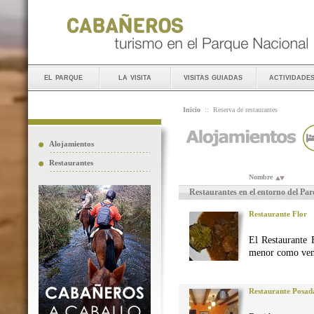
el parque
la visita
visitas guiadas
actividade
Inicio
::
Reserva de restaurantes
Alojamientos
Restaurantes
Nombre
Restaurantes en el entorno del Pa
Restaurante Flor
El Restaurante 
menor como vena
Restaurante Posad