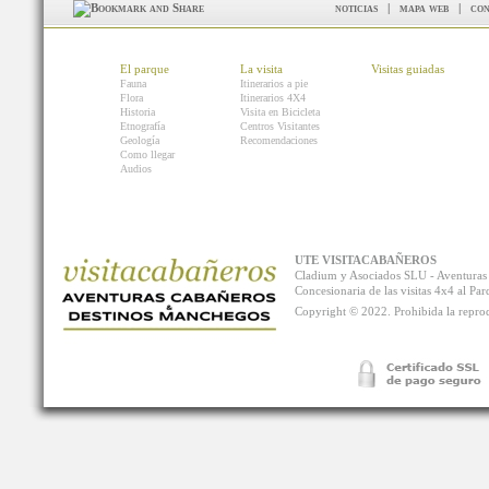
noticias
|
mapa web
|
con
El parque
La visita
Visitas guiadas
Fauna
Itinerarios a pie
Flora
Itinerarios 4X4
Historia
Visita en Bicicleta
Etnografía
Centros Visitantes
Geología
Recomendaciones
Como llegar
Audios
UTE VISITACABAÑEROS
Cladium y Asociados SLU - Aventur
Concesionaria de las visitas 4x4 al P
Copyright © 2022. Prohibida la reprodu