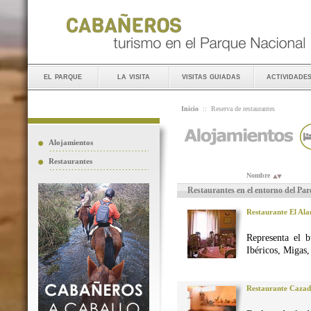
el parque
la visita
visitas guiadas
actividade
Inicio
::
Reserva de restaurantes
Alojamientos
Restaurantes
Nombre
Restaurantes en el entorno del Pa
Restaurante El Al
Representa el 
Ibéricos, Migas
Restaurante Caza