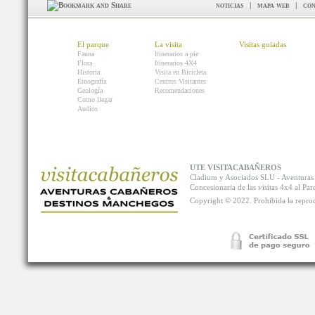
noticias
|
mapa web
|
con
El parque
La visita
Visitas guiadas
Fauna
Itinerarios a pie
Flora
Itinerarios 4X4
Historia
Visita en Bicicleta
Etnografía
Centros Visitantes
Geología
Recomendaciones
Como llegar
Audios
UTE VISITACABAÑEROS
Cladium y Asociados SLU - Aventur
Concesionaria de las visitas 4x4 al P
Copyright © 2022. Prohibida la reprodu