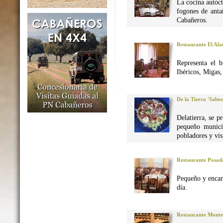
La cocina autó
fogones de anta
Cabañeros.
Restaurante El Al
Representa el 
Ibéricos, Migas
De la Tierra 'Sabo
Delatierra, se p
pequeño munici
pobladores y vis
Restaurante Posad
Pequeño y encan
día.
Restaurante Monte