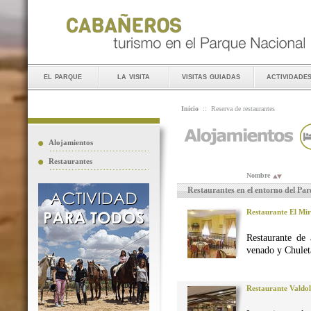
el parque
la visita
visitas guiadas
actividade
Inicio
::
Reserva de restaurantes
Alojamientos
Restaurantes
Nombre
Restaurantes en el entorno del Pa
Restaurante El Mi
Restaurante de 
venado y Chuleta
Restaurante Valdo