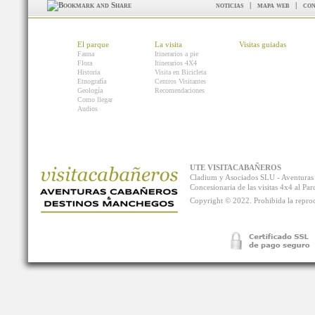
noticias
|
mapa web
|
con
El parque
La visita
Visitas guiadas
Fauna
Itinerarios a pie
Flora
Itinerarios 4X4
Historia
Visita en Bicicleta
Etnografía
Centros Visitantes
Geología
Recomendaciones
Como llegar
Audios
UTE VISITACABAÑEROS
Cladium y Asociados SLU - Aventur
Concesionaria de las visitas 4x4 al P
Copyright © 2022. Prohibida la reprodu