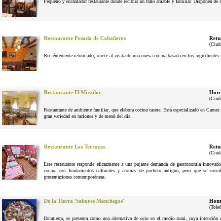
Pequeño y encantador restaurante donde recibirá un trato amable y familiar. Disponen de 
Restaurante Posada de Cabañeros
Retu
(Ciud
Reciéntemente reformado, ofrece al visitante una nueva cocina basada en los ingrediente
Restaurante El Mirador
Horc
(Ciud
Restaurante de ambiente familiar, que elabora cocina casera. Está especializado en Carne
gran variedad en raciones y de menú del día.
Restaurante Las Terrazas
Retu
(Ciud
Este restaurante responde eficazmente a una pujante demanda de gastronomía innovador
cocina con fundamentos culturales y aromas de puchero antiguo, pero que se conci
presentaciones contemporáneas.
De la Tierra 'Sabores Manchegos'
Hont
(Tole
Delatierra, se presenta como una alternativa de ocio en el medio rural, cuya intenció