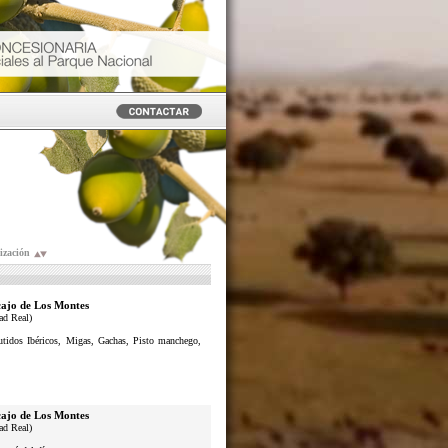
ización
ajo de Los Montes
ad Real)
butidos Ibéricos, Migas, Gachas, Pisto manchego,
ajo de Los Montes
ad Real)