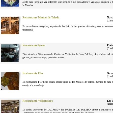
oferta más, pero a la vez diferente, que permita a sus pobladores y visitantes adquirir y 
la Mancha.
Restaurante Montes de Toledo
Nava
(Ciud
En un ambiente acogedor, alejados del bullicio de las grandes ciudades y con un entorno n
tradicional
Restaurante Ayuso
Pueb
(Ciud
Bien situado a 10 minutos del Centro de Visitantes de Casa Palillos, ofrece Menu del dí
gachas, pisto manchego, pescados, carnes.
Restaurante Flor
Nava
(Ciud
El Restaurante Flor tiene cocina casera típica de los Montes de Toledo. Carnes de caza
conejo a la manchega.
Restaurante Valdolázaro
Los 
(Tole
La cocina autóctona de LA JARA y los MONTES DE TOLEDO ofrece al paladar el reg
Valdolázaro es un referente de la buena cocina en el norte de Cabañeros.