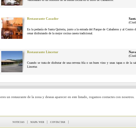
Restaurante Cazador
Sant
(Ciud
En la pedanía de Santa Quiteria, junto a la entrada del Parque de Cabañeros y al Centro d
cenar disfrutando de la mejor cocina casera tradicional.
Restaurante Lincetur
Nava
(Ciud
Cuando se trata de disfrutar de una cerveza fría o un buen vino y unas tapas o de la 
Lincetur.
 eres un restaurante de la zona y deseas aparecer en este listado, rogamos contactes con nosotros.
noticias
|
mapa web
|
contactar
|