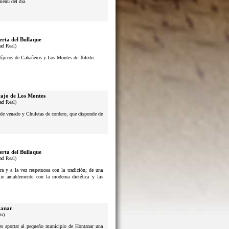
menú del día.
erta del Bullaque
ad Real)
s típicos de Cabañeros y Los Montes de Toledo.
ajo de Los Montes
ad Real)
s de venado y Chuletas de cordero, que disponde de
erta del Bullaque
ad Real)
a y a la vez respetuosa con la tradición; de una
lie amablemente con la moderna dietética y las
anar
do)
n es aportar al pequeño municipio de Hontanar una