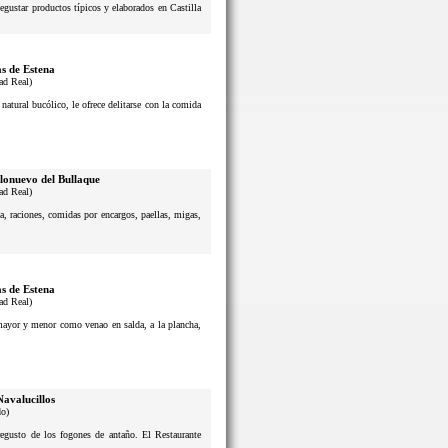
degustar productos típicos y elaborados en Castilla
s de Estena
ad Real)
atural bucólico, le ofrece delitarse con la comida
lonuevo del Bullaque
ad Real)
a, raciones, comidas por encargos, paellas, migas,
s de Estena
ad Real)
 mayor y menor como venao en salda, a la plancha,
Navalucillos
do)
usto de los fogones de antaño. El Restaurante