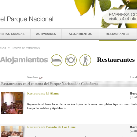
visitas guiadas
actividades
alojamientos
restaurantes
nicio
::
Reserva de restaurantes
Restaurantes
Nombre
Local
Restaurantes en el entorno del Parque Nacional de Cabañeros
Restaurante El Alamo
Horc
(Ciud
Representa el buen hacer de la cocina típica de la zona, con platos típicos como Em
Gazpacho andaluz y Ajo blanco.
Restaurante Posada de Los Cruz
Horc
(Ciud