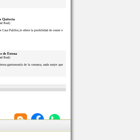
a Quiteria
ad Real)
e Casa Palillos,le ofrece la posibilidad de comer o
s de Estena
ad Real)
sabrosa gastronomía de la comarca, nada mejor que