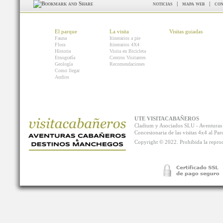
noticias
|
mapa web
|
con
El parque
La visita
Visitas guiadas
Fauna
Itinerarios a pie
Flora
Itinerarios 4X4
Historia
Visita en Bicicleta
Etnografía
Centros Visitantes
Geología
Recomendaciones
Como llegar
Audios
UTE VISITACABAÑEROS
Cladium y Asociados SLU - Aventur
Concesionaria de las visitas 4x4 al P
Copyright © 2022. Prohibida la reprodu