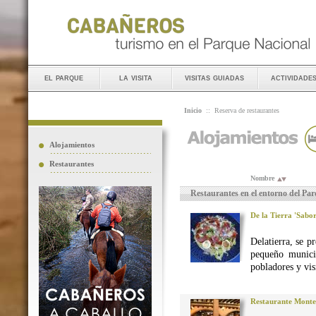
el parque
la visita
visitas guiadas
actividade
Inicio
::
Reserva de restaurantes
Alojamientos
Restaurantes
Nombre
Restaurantes en el entorno del Pa
De la Tierra 'Sabo
Delatierra, se p
pequeño munici
pobladores y vis
Restaurante Monte