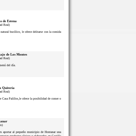
s de Estena
ad Real)
atural bucólico, le ofrece delitarse con la comida
ajo de Los Montes
ad Real)
menú del día.
a Quiteria
ad Real)
e Casa Palillos,le ofrece la posibilidad de comer o
anar
do)
n es aportar al pequeño municipio de Hontanar una
degustar productos típicos y elaborados en Castilla