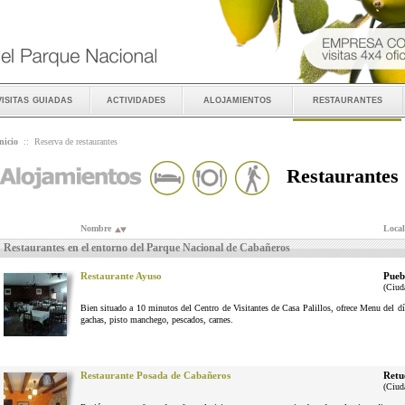
visitas guiadas
actividades
alojamientos
restaurantes
nicio
::
Reserva de restaurantes
Restaurantes
Nombre
Local
Restaurantes en el entorno del Parque Nacional de Cabañeros
Restaurante Ayuso
Pueb
(Ciud
Bien situado a 10 minutos del Centro de Visitantes de Casa Palillos, ofrece Menu del dí
gachas, pisto manchego, pescados, carnes.
Restaurante Posada de Cabañeros
Retu
(Ciud