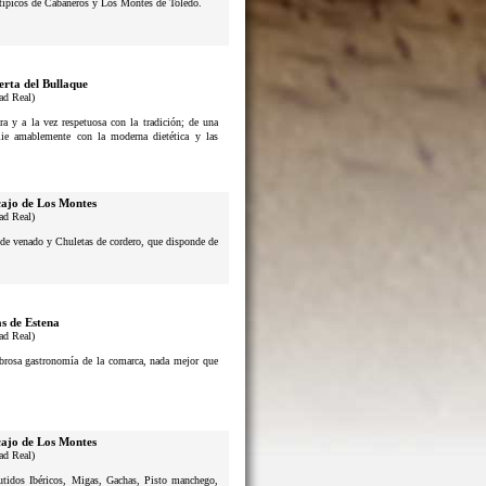
s típicos de Cabañeros y Los Montes de Toledo.
erta del Bullaque
ad Real)
a y a la vez respetuosa con la tradición; de una
lie amablemente con la moderna dietética y las
ajo de Los Montes
ad Real)
s de venado y Chuletas de cordero, que disponde de
s de Estena
ad Real)
sabrosa gastronomía de la comarca, nada mejor que
ajo de Los Montes
ad Real)
butidos Ibéricos, Migas, Gachas, Pisto manchego,