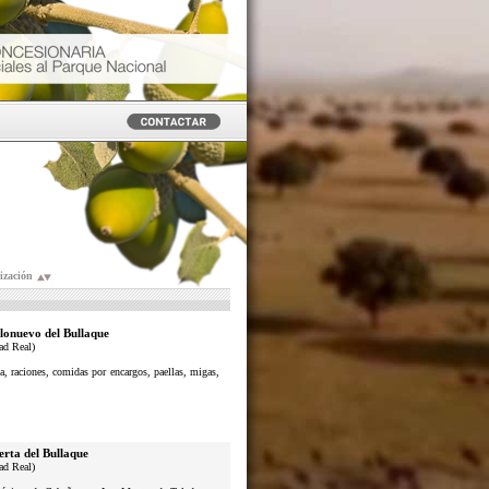
ización
lonuevo del Bullaque
ad Real)
a, raciones, comidas por encargos, paellas, migas,
erta del Bullaque
ad Real)