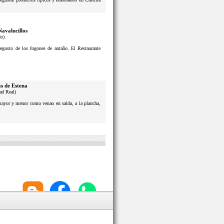
Navalucillos
do)
usto de los fogones de antaño. El Restaurante
s de Estena
ad Real)
 mayor y menor como venao en salda, a la plancha,