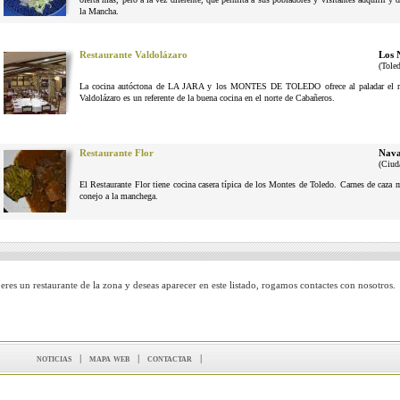
la Mancha.
Restaurante Valdolázaro
Los 
(Tole
La cocina autóctona de LA JARA y los MONTES DE TOLEDO ofrece al paladar el reg
Valdolázaro es un referente de la buena cocina en el norte de Cabañeros.
Restaurante Flor
Nava
(Ciud
El Restaurante Flor tiene cocina casera típica de los Montes de Toledo. Carnes de caza
conejo a la manchega.
 eres un restaurante de la zona y deseas aparecer en este listado, rogamos contactes con nosotros.
noticias
|
mapa web
|
contactar
|