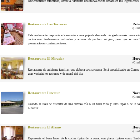
Reciéntemente reformado, ofrece al visitante una nueva cocina basada en los ingrediente
Restaurante Las Terrazas
Retu
(Ciud
Este restaurante responde eficazmente a una pujante demanda de gastronomía innovador
cocina con fundamentos culturales y aromas de puchero antiguo, pero que se conci
presentaciones contemporáneas.
Restaurante El Mirador
Horc
(Ciud
Restaurante de ambiente familiar, que elabora cocina casera. Está especializado en Carne
gran variedad en raciones y de menú del día.
Restaurante Lincetur
Nava
(Ciud
Cuando se trata de disfrutar de una cerveza fría o un buen vino y unas tapas o de la 
Lincetur.
Restaurante El Alamo
Horc
(Ciud
Representa el buen hacer de la cocina típica de la zona, con platos típicos como Em