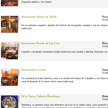
Gazpacho andaluz y Ajo blanco.
Restaurante Montes de Toledo
Nava
(Ciud
En un ambiente acogedor, alejados del bullicio de las grandes ciudades y con un entorno n
tradicional
Restaurante Posada de Los Cruz
Horc
(Ciud
Pequeño y encantador restaurante donde recibirá un trato amable y familiar. Disponen de 
Restaurante Cazador
Sant
(Ciud
En la pedanía de Santa Quiteria, junto a la entrada del Parque de Cabañeros y al Centro d
cenar disfrutando de la mejor cocina casera tradicional.
De la Tierra 'Sabores Manchegos'
Hont
(Tole
Delatierra, se presenta como una alternativa de ocio en el medio rural, cuya intenció
oferta más, pero a la vez diferente, que permita a sus pobladores y visitantes adquirir y 