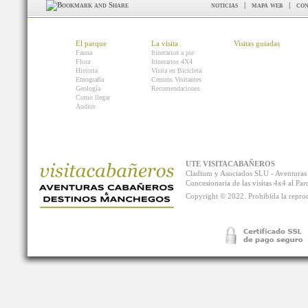
noticias
|
mapa web
|
con
El parque
La visita
Visitas guiadas
Fauna
Itinerarios a pie
Flora
Itinerarios 4X4
Historia
Visita en Bicicleta
Etnografía
Centros Visitantes
Geología
Recomendaciones
Como llegar
Audios
UTE VISITACABAÑEROS
Cladium y Asociados SLU - Aventur
Concesionaria de las visitas 4x4 al P
Copyright © 2022. Prohibida la reprodu