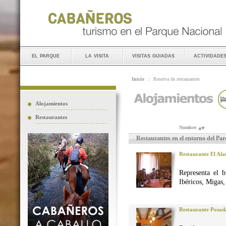
el parque
la visita
visitas guiadas
actividade
Inicio
::
Reserva de restaurantes
Alojamientos
Restaurantes
Nombre
Restaurantes en el entorno del Pa
Restaurante El Al
Representa el 
Ibéricos, Migas
Restaurante Posad