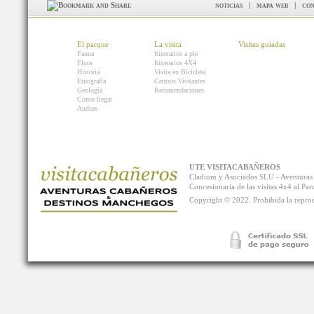
noticias
|
mapa web
|
con
El parque
La visita
Visitas guiadas
Fauna
Itinerarios a pie
Flora
Itinerarios 4X4
Historia
Visita en Bicicleta
Etnografía
Centros Visitantes
Geología
Recomendaciones
Como llegar
Audios
UTE VISITACABAÑEROS
Cladium y Asociados SLU - Aventur
Concesionaria de las visitas 4x4 al P
Copyright © 2022. Prohibida la reprodu