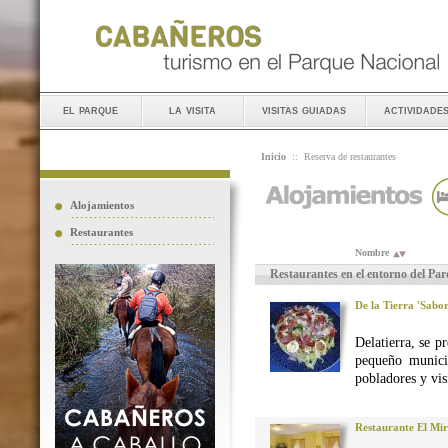
el parque
la visita
visitas guiadas
actividade
Inicio
::
Reserva de restaurantes
Alojamientos
Restaurantes
Nombre
Restaurantes en el entorno del Pa
De la Tierra 'Sabo
Delatierra, se p
pequeño munici
pobladores y vis
Restaurante El Mi