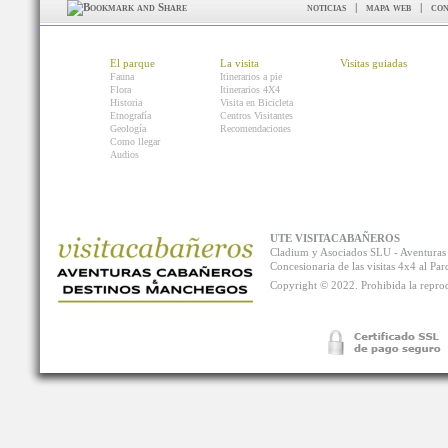
noticias
|
mapa web
|
con
El parque
La visita
Visitas guiadas
Fauna
Itinerarios a pie
Flora
Itinerarios 4X4
Historia
Visita en Bicicleta
Etnografía
Centros Visitantes
Geología
Recomendaciones
Como llegar
Audios
UTE VISITACABAÑEROS
Cladium y Asociados SLU - Aventur
Concesionaria de las visitas 4x4 al P
Copyright © 2022. Prohibida la reprodu