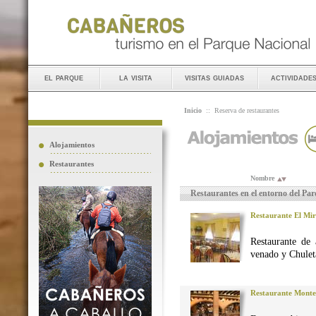
el parque
la visita
visitas guiadas
actividade
Inicio
::
Reserva de restaurantes
Alojamientos
Restaurantes
Nombre
Restaurantes en el entorno del Pa
Restaurante El Mi
Restaurante de 
venado y Chuleta
Restaurante Monte