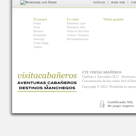
noticias
|
mapa web
|
con
El parque
La visita
Visitas guiadas
Fauna
Itinerarios a pie
Flora
Itinerarios 4X4
Historia
Visita en Bicicleta
Etnografía
Centros Visitantes
Geología
Recomendaciones
Como llegar
Audios
UTE VISITACABAÑEROS
Cladium y Asociados SLU - Aventur
Concesionaria de las visitas 4x4 al P
Copyright © 2022. Prohibida la reprodu