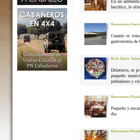
En un ambiente 
bucólico, le ofr
Restaurante Lincet
Cuando se trata
gastronomía de 
De la Tierra 'Sabo
Delatierra, se p
pequeño munici
pobladores y vis
Restaurante Posad
Pequeño y encan
día.
Restaurante Posad