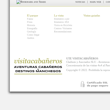
noticias
|
mapa web
|
con
El parque
La visita
Visitas guiadas
Fauna
Itinerarios a pie
Flora
Itinerarios 4X4
Historia
Visita en Bicicleta
Etnografía
Centros Visitantes
Geología
Recomendaciones
Como llegar
Audios
UTE VISITACABAÑEROS
Cladium y Asociados SLU - Aventur
Concesionaria de las visitas 4x4 al P
Copyright © 2022. Prohibida la reprodu