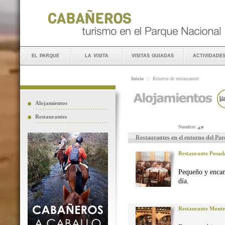
el parque
la visita
visitas guiadas
actividade
Inicio
::
Reserva de restaurantes
Alojamientos
Restaurantes
Nombre
Restaurantes en el entorno del Pa
Restaurante Posad
Pequeño y encan
día.
Restaurante Monte