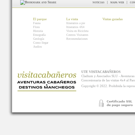
noticias
|
mapa web
|
con
El parque
La visita
Visitas guiadas
Fauna
Itinerarios a pie
Flora
Itinerarios 4X4
Historia
Visita en Bicicleta
Etnografía
Centros Visitantes
Geología
Recomendaciones
Como llegar
Audios
UTE VISITACABAÑEROS
Cladium y Asociados SLU - Aventur
Concesionaria de las visitas 4x4 al P
Copyright © 2022. Prohibida la reprodu