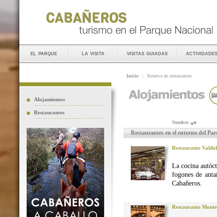
el parque
la visita
visitas guiadas
actividade
Inicio
::
Reserva de restaurantes
Alojamientos
Restaurantes
Nombre
Restaurantes en el entorno del Pa
Restaurante Valdo
La cocina autó
fogones de anta
Cabañeros.
Restaurante Monte