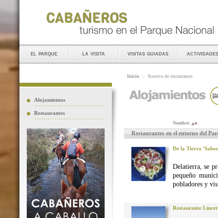
el parque
la visita
visitas guiadas
actividade
Inicio
::
Reserva de restaurantes
Alojamientos
Restaurantes
Nombre
Restaurantes en el entorno del Pa
De la Tierra 'Sabo
Delatierra, se p
pequeño munici
pobladores y vis
Restaurante Lincet