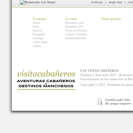
noticias
|
mapa web
|
con
El parque
La visita
Visitas guiadas
Fauna
Itinerarios a pie
Flora
Itinerarios 4X4
Historia
Visita en Bicicleta
Etnografía
Centros Visitantes
Geología
Recomendaciones
Como llegar
Audios
UTE VISITACABAÑEROS
Cladium y Asociados SLU - Aventur
Concesionaria de las visitas 4x4 al P
Copyright © 2022. Prohibida la reprodu