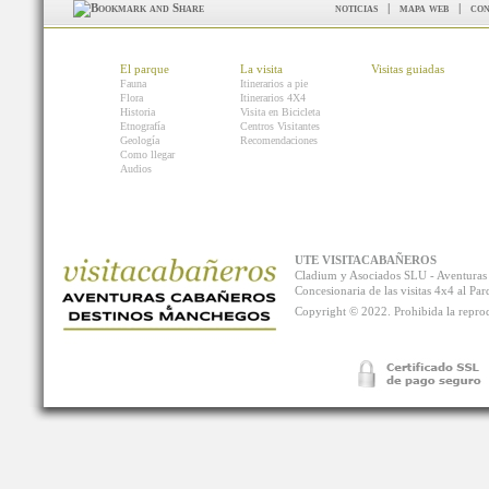
noticias
|
mapa web
|
con
El parque
La visita
Visitas guiadas
Fauna
Itinerarios a pie
Flora
Itinerarios 4X4
Historia
Visita en Bicicleta
Etnografía
Centros Visitantes
Geología
Recomendaciones
Como llegar
Audios
UTE VISITACABAÑEROS
Cladium y Asociados SLU - Aventur
Concesionaria de las visitas 4x4 al P
Copyright © 2022. Prohibida la reprodu