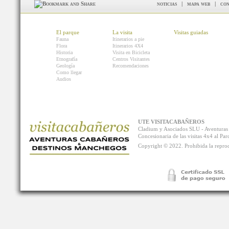
noticias
|
mapa web
|
con
El parque
La visita
Visitas guiadas
Fauna
Itinerarios a pie
Flora
Itinerarios 4X4
Historia
Visita en Bicicleta
Etnografía
Centros Visitantes
Geología
Recomendaciones
Como llegar
Audios
UTE VISITACABAÑEROS
Cladium y Asociados SLU - Aventur
Concesionaria de las visitas 4x4 al P
Copyright © 2022. Prohibida la reprodu