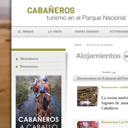
el parque
la visita
visitas guiadas
actividade
Inicio
::
Reserva de restaurantes
Alojamientos
Restaurantes
Nombre
Restaurantes en el entorno del Pa
Restaurante Valdo
La cocina autó
fogones de anta
Cabañeros.
Restaurante Las Te