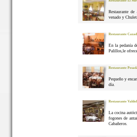
Restaurante El Mi
Restaurante de 
venado y Chuleta
Restaurante Caza
En la pedanía d
Palillos,le ofre
Restaurante Posad
Pequeño y encan
día.
Restaurante Valdo
La cocina autó
fogones de anta
Cabañeros.