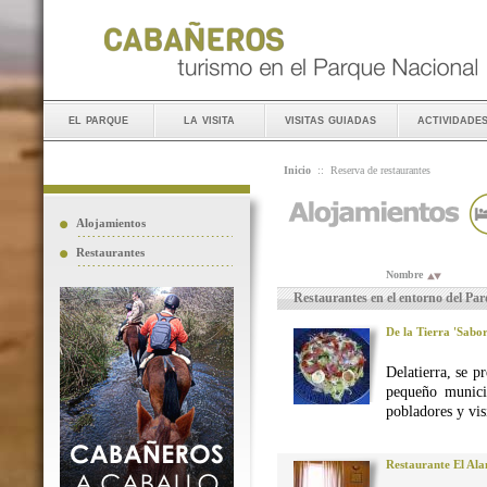
el parque
la visita
visitas guiadas
actividade
Inicio
::
Reserva de restaurantes
Alojamientos
Restaurantes
Nombre
Restaurantes en el entorno del Pa
De la Tierra 'Sabo
Delatierra, se p
pequeño munici
pobladores y vis
Restaurante El Al