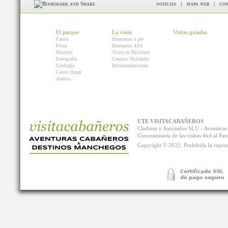
noticias
|
mapa web
|
con
El parque
La visita
Visitas guiadas
Fauna
Itinerarios a pie
Flora
Itinerarios 4X4
Historia
Visita en Bicicleta
Etnografía
Centros Visitantes
Geología
Recomendaciones
Como llegar
Audios
UTE VISITACABAÑEROS
Cladium y Asociados SLU - Aventur
Concesionaria de las visitas 4x4 al P
Copyright © 2022. Prohibida la reprodu