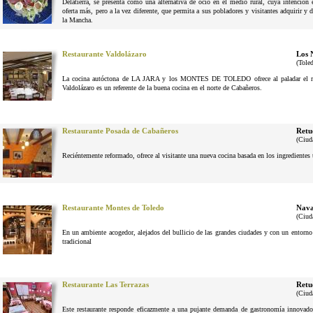
Delatierra, se presenta como una alternativa de ocio en el medio rural, cuya intenció
oferta más, pero a la vez diferente, que permita a sus pobladores y visitantes adquirir y 
la Mancha.
Restaurante Valdolázaro
Los 
(Tole
La cocina autóctona de LA JARA y los MONTES DE TOLEDO ofrece al paladar el reg
Valdolázaro es un referente de la buena cocina en el norte de Cabañeros.
Restaurante Posada de Cabañeros
Retu
(Ciud
Reciéntemente reformado, ofrece al visitante una nueva cocina basada en los ingrediente
Restaurante Montes de Toledo
Nava
(Ciud
En un ambiente acogedor, alejados del bullicio de las grandes ciudades y con un entorno n
tradicional
Restaurante Las Terrazas
Retu
(Ciud
Este restaurante responde eficazmente a una pujante demanda de gastronomía innovador