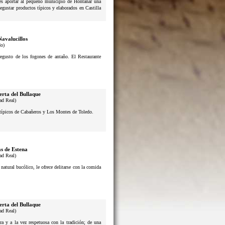
n es aportar al pequeño municipio de Hontanar una
degustar productos típicos y elaborados en Castilla
Navalucillos
do)
usto de los fogones de antaño. El Restaurante
erta del Bullaque
ad Real)
s típicos de Cabañeros y Los Montes de Toledo.
s de Estena
ad Real)
atural bucólico, le ofrece delitarse con la comida
erta del Bullaque
ad Real)
a y a la vez respetuosa con la tradición; de una