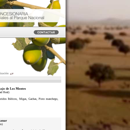
ización
ajo de Los Montes
ad Real)
butidos Ibéricos, Migas, Gachas, Pisto manchego,
anar
do)