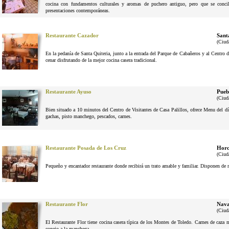
cocina con fundamentos culturales y aromas de puchero antiguo, pero que se conci
presentaciones contemporáneas.
Restaurante Cazador
Sant
(Ciud
En la pedanía de Santa Quiteria, junto a la entrada del Parque de Cabañeros y al Centro d
cenar disfrutando de la mejor cocina casera tradicional.
Restaurante Ayuso
Pueb
(Ciud
Bien situado a 10 minutos del Centro de Visitantes de Casa Palillos, ofrece Menu del dí
gachas, pisto manchego, pescados, carnes.
Restaurante Posada de Los Cruz
Horc
(Ciud
Pequeño y encantador restaurante donde recibirá un trato amable y familiar. Disponen de 
Restaurante Flor
Nava
(Ciud
El Restaurante Flor tiene cocina casera típica de los Montes de Toledo. Carnes de caza
conejo a la manchega.