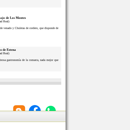
ajo de Los Montes
ad Real)
s de venado y Chuletas de cordero, que disponde de
s de Estena
ad Real)
sabrosa gastronomía de la comarca, nada mejor que