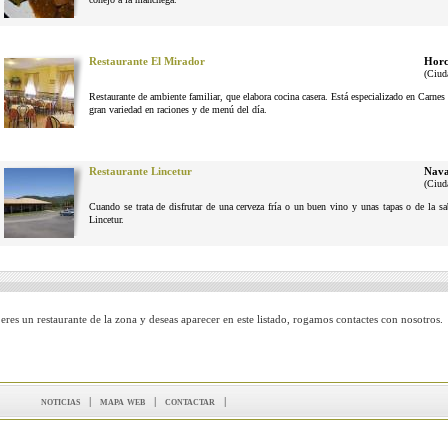
Restaurante El Mirador
Horc
(Ciud
Restaurante de ambiente familiar, que elabora cocina casera. Está especializado en Carne
gran variedad en raciones y de menú del día.
Restaurante Lincetur
Nava
(Ciud
Cuando se trata de disfrutar de una cerveza fría o un buen vino y unas tapas o de la 
Lincetur.
 eres un restaurante de la zona y deseas aparecer en este listado, rogamos contactes con nosotros.
noticias
|
mapa web
|
contactar
|