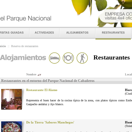
visitas guiadas
actividades
alojamientos
restaurantes
nicio
::
Reserva de restaurantes
Restaurantes
Nombre
Local
Restaurantes en el entorno del Parque Nacional de Cabañeros
Restaurante El Alamo
Horc
(Ciud
Representa el buen hacer de la cocina típica de la zona, con platos típicos como Em
Gazpacho andaluz y Ajo blanco.
De la Tierra 'Sabores Manchegos'
Hont
(Tole