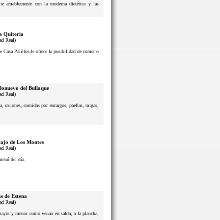
lie amablemente con la moderna dietética y las
a Quiteria
ad Real)
e Casa Palillos,le ofrece la posibilidad de comer o
lonuevo del Bullaque
ad Real)
a, raciones, comidas por encargos, paellas, migas,
ajo de Los Montes
ad Real)
menú del día.
s de Estena
ad Real)
 mayor y menor como venao en salda, a la plancha,