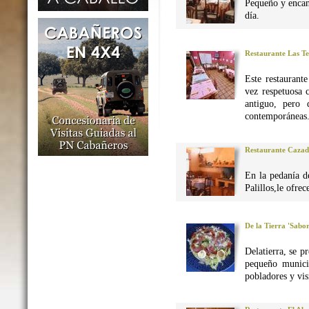
Pequeño y encan
día.
Restaurante Las Te
Este restaurant
vez respetuosa 
antiguo, pero 
contemporáneas
Restaurante Caza
En la pedanía d
Palillos,le ofre
De la Tierra 'Sabo
Delatierra, se p
pequeño munici
pobladores y vis