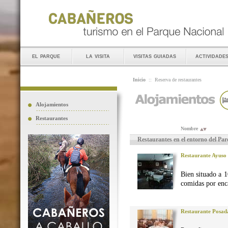
el parque
la visita
visitas guiadas
actividade
Inicio
::
Reserva de restaurantes
Alojamientos
Restaurantes
Nombre
Restaurantes en el entorno del Pa
Restaurante Ayuso
Bien situado a 1
comidas por enca
Restaurante Posad