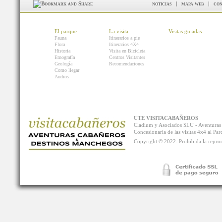
noticias
|
mapa web
|
con
El parque
La visita
Visitas guiadas
Fauna
Itinerarios a pie
Flora
Itinerarios 4X4
Historia
Visita en Bicicleta
Etnografía
Centros Visitantes
Geología
Recomendaciones
Como llegar
Audios
UTE VISITACABAÑEROS
Cladium y Asociados SLU - Aventur
Concesionaria de las visitas 4x4 al P
Copyright © 2022. Prohibida la reprodu