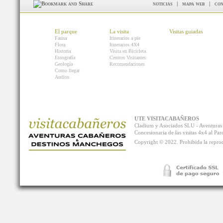
noticias
|
mapa web
|
con
El parque
La visita
Visitas guiadas
Fauna
Itinerarios a pie
Flora
Itinerarios 4X4
Historia
Visita en Bicicleta
Etnografía
Centros Visitantes
Geología
Recomendaciones
Como llegar
Audios
UTE VISITACABAÑEROS
Cladium y Asociados SLU - Aventur
Concesionaria de las visitas 4x4 al P
Copyright © 2022. Prohibida la reprodu