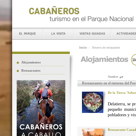
el parque
la visita
visitas guiadas
actividade
Inicio
::
Reserva de restaurantes
Alojamientos
Restaurantes
Nombre
Restaurantes en el entorno del Pa
De la Tierra 'Sabo
Delatierra, se p
pequeño munici
pobladores y vis
Restaurante Caza